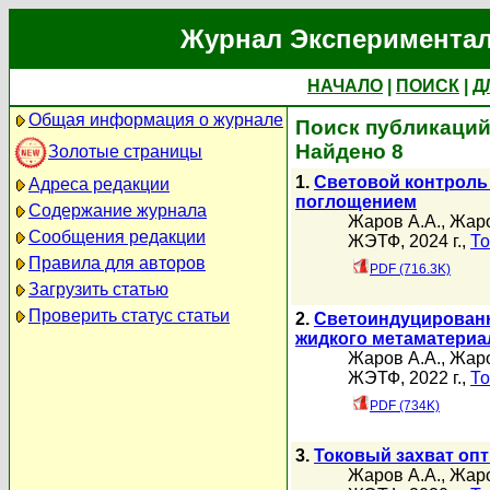
Журнал Экспериментал
НАЧАЛО
|
ПОИСК
|
Д
Общая информация о журнале
Поиск публикаций
Найдено 8
Золотые страницы
1.
Световой контроль 
Адреса редакции
поглощением
Содержание журнала
Жаров А.А.
,
Жаро
Сообщения редакции
ЖЭТФ, 2024 г.,
То
Правила для авторов
PDF (716.3K)
Загрузить статью
Проверить статус статьи
2.
Светоиндуцированн
жидкого метаматериа
Жаров А.А.
,
Жаро
ЖЭТФ, 2022 г.,
То
PDF (734K)
3.
Токовый захват опт
Жаров А.А.
,
Жаро