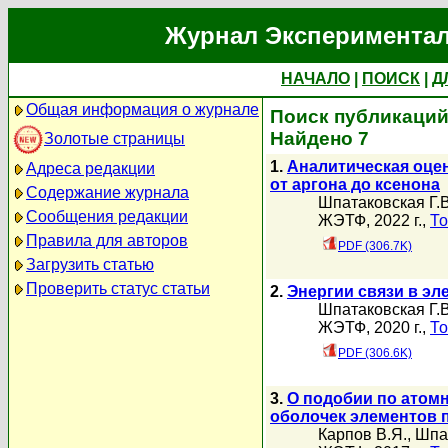
Журнал Экспериментал
НАЧАЛО
|
ПОИСК
|
Д
Общая информация о журнале
Поиск публикаций 
Найдено 7
Золотые страницы
1.
Аналитическая оце
Адреса редакции
от аргона до ксенона
Содержание журнала
Шпатаковская Г.В
Сообщения редакции
ЖЭТФ, 2022 г.,
То
Правила для авторов
PDF (306.7K)
Загрузить статью
Проверить статус статьи
2.
Энергии связи в э
Шпатаковская Г.В
ЖЭТФ, 2020 г.,
То
PDF (306.6K)
3.
О подобии по атом
оболочек элементов 
Карпов В.Я.
,
Шпат