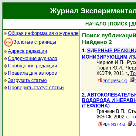
Журнал Экспериментал
НАЧАЛО
|
ПОИСК
|
Д
Общая информация о журнале
Поиск публикаций
Найдено 2
Золотые страницы
1.
ЯДЕРНЫЕ РЕАКЦИИ
Адреса редакции
ИОНИЗИРУЮЩИМ ИЗ
Содержание журнала
Чернов И.П.
,
Рус
Сообщения редакции
Тюрин Ю.И.
,
Чер
Правила для авторов
ЖЭТФ, 2011 г.,
То
Загрузить статью
PDF (2654.9K)
Проверить статус статьи
2.
АВТОКОЛЕБАТЕЛЬ
ВОДОРОДА И НЕРАВ
(ТЕФЛОНА)
Гранкин В.П.
,
Сты
ЖЭТФ, 2002 г.,
То
PDF (437.4K)
D