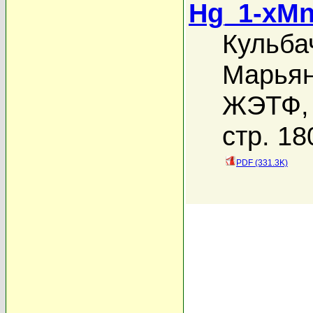
Hg_1-xMn
Кульба
Марьян
ЖЭТФ, 
стр. 18
PDF (331.3K)