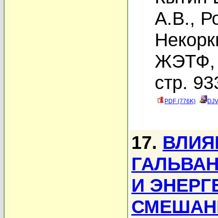
А.В.
,
Р
Некорк
ЖЭТФ, 
стр. 93
PDF (776K)
DJV
17.
ВЛИЯ
ГАЛЬВА
И ЭНЕРГ
СМЕШАНН