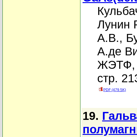
Кульба
Лунин Р
А.В.
,
Б
А.де В
ЖЭТФ, 
стр. 21
PDF (479.5K)
19.
Гальв
полумагн