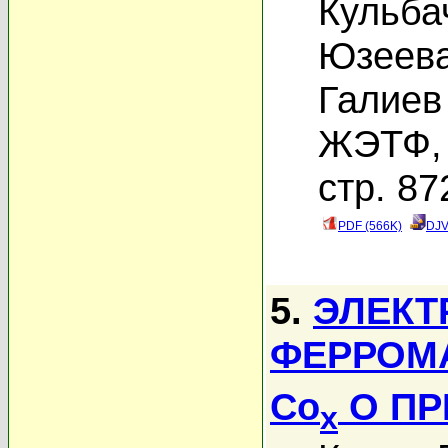
Кульба
Юзеева
Галиев 
ЖЭТФ, 
стр. 87
PDF (566K)
DJV
5.
ЭЛЕКТ
ФЕРРОМА
Co
O ПР
x