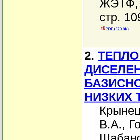
ЖЭТФ, 
стр. 10
PDF (279.8K)
2.
ТЕПЛО
ДИСЕЛЕН
БАЗИСНО
НИЗКИХ 
Крынец
В.А.
,
Г
Шабано