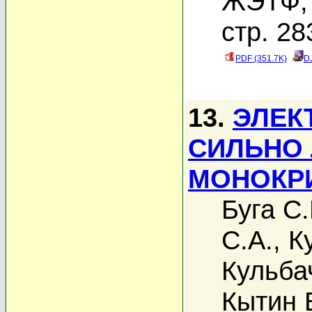
ЖЭТФ, 
стр. 28
PDF (351.7K)
D
13.
ЭЛЕК
СИЛЬНО
МОНОКР
Буга С.
С.А.
,
К
Кульба
Кытин В