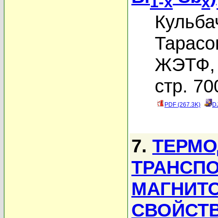
1-x
x
Кульба
Тарасо
ЖЭТФ, 
стр. 70
PDF (267.3K)
D
7.
ТЕРМО
ТРАНСП
МАГНИТ
СВОЙСТ