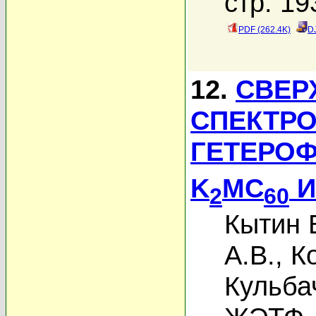
стр. 19
PDF (262.4K)
D
12.
СВЕР
СПЕКТР
ГЕТЕРОФ
K
MC
И
2
60
Кытин В
А.В.
,
К
Кульба