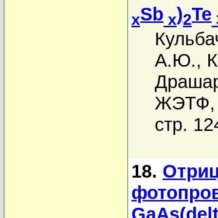
Sb
)
Te
x
x
2
Кульба
А.Ю.
,
К
Драшар
ЖЭТФ, 
стр. 12
18.
Отриц
фотопров
GaAs(delt