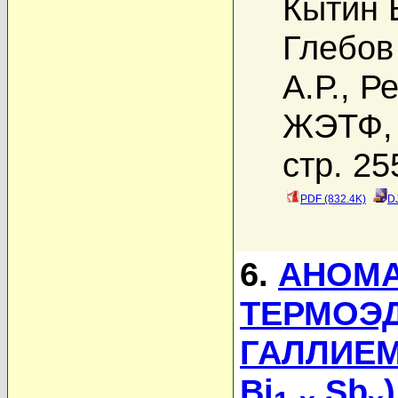
Кытин В
Глебов
А.Р.
,
Ре
ЖЭТФ, 
стр. 25
PDF (832.4K)
D
6.
АНОМА
ТЕРМОЭ
ГАЛЛИЕМ
Bi
Sb
)