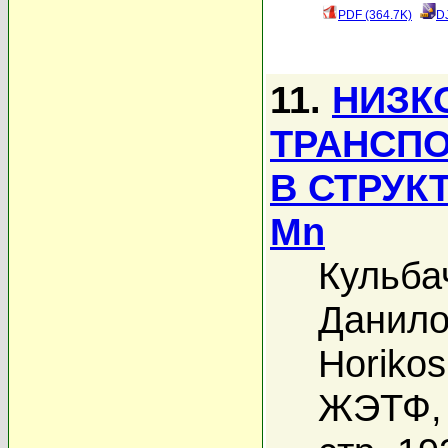
PDF (364.7K)
D
11.
НИЗК
ТРАНСПО
В СТРУК
Mn
Кульба
Данило
Horikos
ЖЭТФ, 