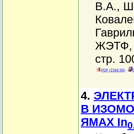
В.А.
,
Ш
Ковале
Гаврил
ЖЭТФ, 
стр. 10
PDF (1566.5K)
4.
ЭЛЕКТ
В ИЗОМ
ЯМАХ In
0