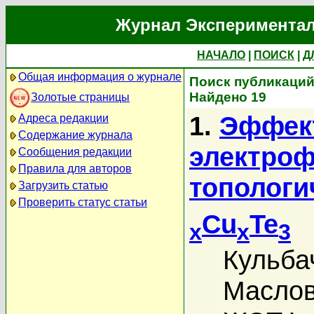
Журнал Экспериментал
НАЧАЛО
|
ПОИСК
|
Д
Общая информация о журнале
Поиск публикаций
Найдено 19
Золотые страницы
1.
Эффект
Адреса редакции
Содержание журнала
электроф
Сообщения редакции
Правила для авторов
топологи
Загрузить статью
Проверить статус статьи
Cu
Te
x
x
3
Кульба
Маслов