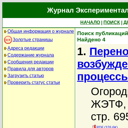
Журнал Экспериментал
НАЧАЛО
|
ПОИСК
|
Д
Общая информация о журнале
Поиск публикаций
Найдено 4
Золотые страницы
1.
Перено
Адреса редакции
Содержание журнала
возбужде
Сообщения редакции
Правила для авторов
процессы
Загрузить статью
Проверить статус статьи
Огород
ЖЭТФ, 
стр. 69
PDF (376.6K)