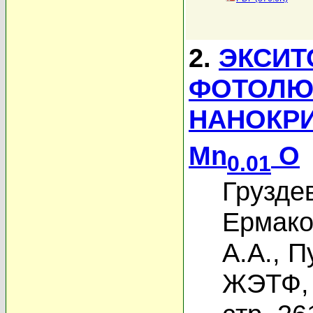
2.
ЭКСИТ
ФОТОЛЮ
НАНОКРИ
Mn
O
0.01
Грузде
Ермако
А.А.
,
П
ЖЭТФ, 