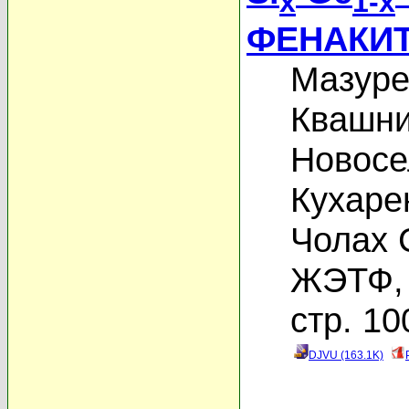
x
1-x
ФЕНАКИ
Мазуре
Квашни
Новосе
Кухаре
Чолах 
ЖЭТФ, 
стр. 10
DJVU (163.1K)