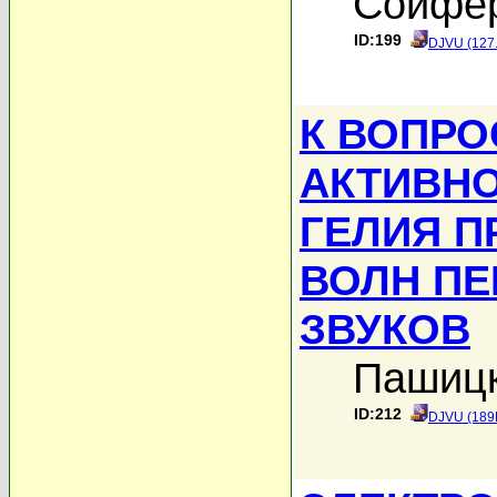
Сойфер
ID:199
DJVU (127
К ВОПРО
АКТИВНО
ГЕЛИЯ П
ВОЛН ПЕ
ЗВУКОВ
Пашицк
ID:212
DJVU (189