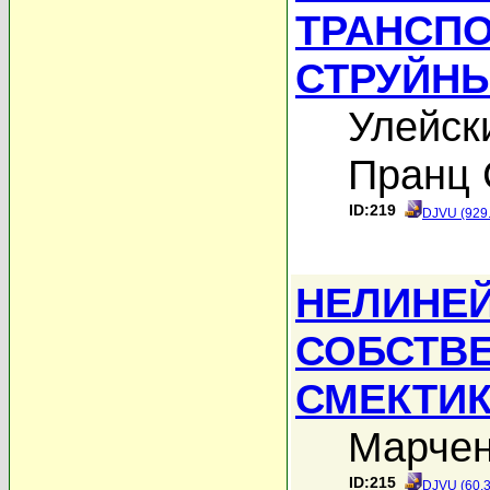
ТРАНСПО
СТРУЙН
Улейск
Пранц 
ID:219
DJVU (929
НЕЛИНЕЙ
СОБСТВЕ
СМЕКТИ
Марчен
ID:215
DJVU (60.