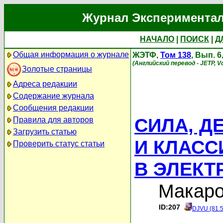
Журнал Экспериментал
НАЧАЛО
|
ПОИСК
|
Д
Общая информация о журнале
ЖЭТФ,
Том 138
, Вып. 6
(Английский перевод - JETP, Vo
Золотые страницы
Адреса редакции
Содержание журнала
Сообщения редакции
СИЛА, Д
Правила для авторов
Загрузить статью
И КЛАСС
Проверить статус статьи
В ЭЛЕКТ
Макаро
ID:207
DJVU (81.