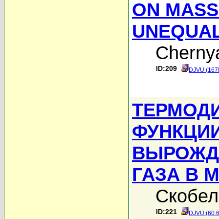
ON MASS
UNEQUAL
Chernya
ID:209
DJVU (167
ТЕРМОД
ФУНКЦИ
ВЫРОЖД
ГАЗА В 
Скобел
ID:221
DJVU (60.