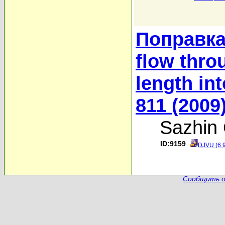
Поправка 
flow throu
length in
811 (2009
Sazhin 
ID:9159
DJVU (6.
Сообщить о