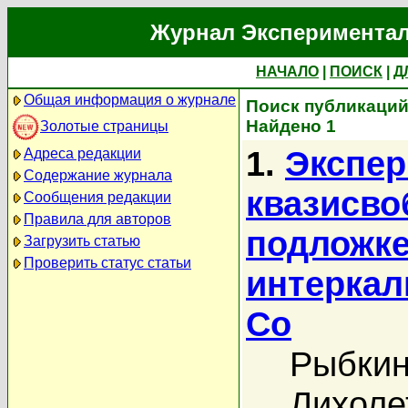
Журнал Экспериментал
НАЧАЛО
|
ПОИСК
|
Д
Общая информация о журнале
Поиск публикаций 
Найдено 1
Золотые страницы
1.
Экспер
Адреса редакции
Содержание журнала
квазисво
Сообщения редакции
Правила для авторов
подложке
Загрузить статью
Проверить статус статьи
интеркал
Co
Рыбкин
Лихоле