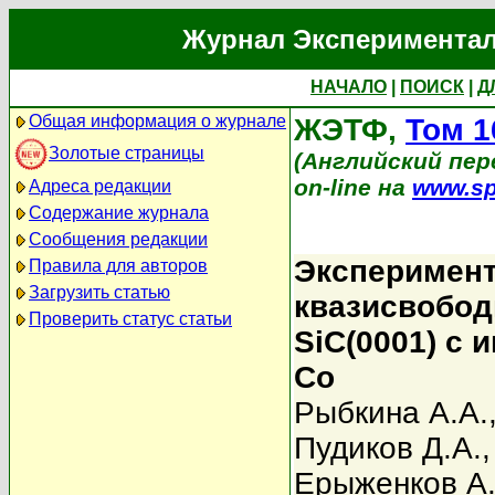
Журнал Экспериментал
НАЧАЛО
|
ПОИСК
|
Д
Общая информация о журнале
ЖЭТФ,
Том 1
Золотые страницы
(Английский перев
on-line на
www.sp
Адреса редакции
Содержание журнала
Сообщения редакции
Эксперимент
Правила для авторов
Загрузить статью
квазисвобод
Проверить статус статьи
SiC(0001) с
Co
Рыбкина А.А.
Пудиков Д.А.
Ерыженков А.