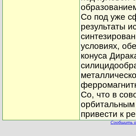
образованием
Co под уже с
результаты и
синтезирован
условиях, об
конуса Дирак
силицидообра
металлическо
ферромагнитн
Co, что в со
орбитальным
привести к р
Сообщить о