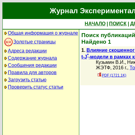
Журнал Экспериментал
НАЧАЛО
|
ПОИСК
|
Д
Общая информация о журнале
Поиск публикаций
Найдено 1
Золотые страницы
1.
Влияние скошенног
Адреса редакции
*
t-J
-модели в рамках 
Содержание журнала
Кузьмин В.И.
,
Ник
Сообщения редакции
ЖЭТФ, 2016 г.,
То
Правила для авторов
PDF (1721.1K)
Загрузить статью
Проверить статус статьи