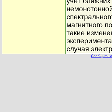
учет ближних
немонотонной
спектральног
магнитного п
такие измене
эксперимента
случая элект
Сообщить о