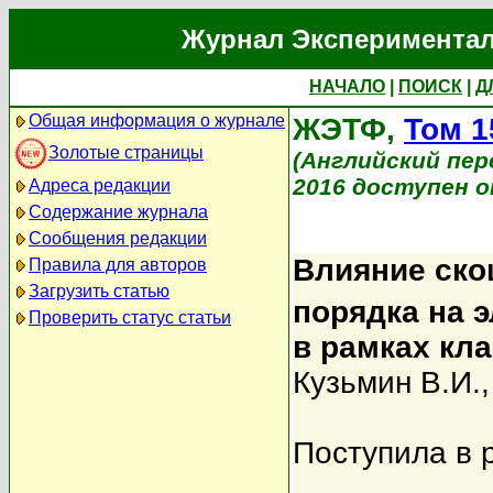
Журнал Экспериментал
НАЧАЛО
|
ПОИСК
|
Д
Общая информация о журнале
ЖЭТФ,
Том 1
Золотые страницы
(Английский перев
2016 доступен on
Адреса редакции
Содержание журнала
Сообщения редакции
Влияние ско
Правила для авторов
Загрузить статью
порядка на э
Проверить статус статьи
в рамках кл
Кузьмин В.И.
Поступила в 