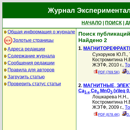
Журнал Экспериментал
НАЧАЛО
|
ПОИСК
|
Д
Общая информация о журнале
Поиск публикаций
Найдено 2
Золотые страницы
1.
МАГНИТОРЕФРАКТ
Адреса редакции
Сухоруков Ю.П.
,
Содержание журнала
Костромитина Н.
Сообщения редакции
ЖЭТФ, 2010 г.,
То
Правила для авторов
PDF (769.5K)
D
Загрузить статью
Проверить статус статьи
2.
МАГНИТНЫЕ, ЭЛЕК
Ca
Ce
MnO
(x\leq 0
1-x
x
3
Лошкарева Н.Н.
,
Костромитина Н.
ЖЭТФ, 2009 г.,
То
PDF (678.4K)
D