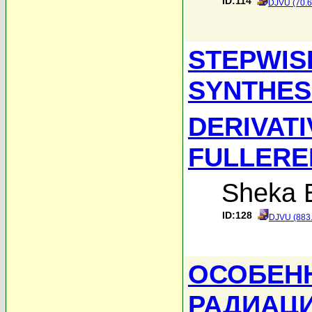
ID:114
DJVU (70.6
STEPWIS
SYNTHES
DERIVATI
FULLERE
Sheka E
ID:128
DJVU (883
ОСОБЕН
РАДИАЦ