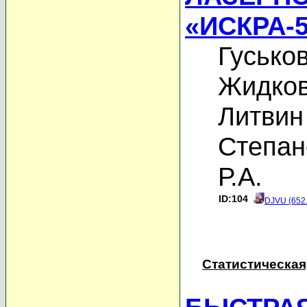
«ИСКРА-
Гусько
Жидков
Литвин
Степан
Р.А.
ID:104
DJVU (652
Статистическая