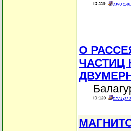
ID:119
DJVU (146
О РАСС
ЧАСТИЦ 
ДВУМЕР
Балагу
ID:120
DJVU (32.
МАГНИТ