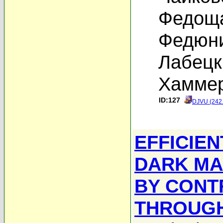
Федоща
Федюни
Лабецк
Хаммер
ID:127
DJVU (242
EFFICIEN
DARK MA
BY CONT
THROUGH