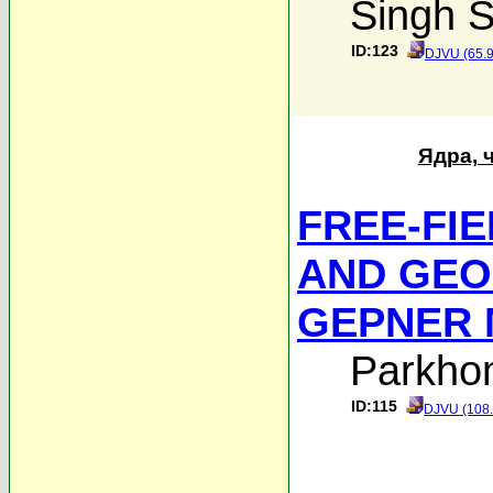
Singh S
ID:123
DJVU (65.
Ядра, 
FREE-FI
AND GEO
GEPNER
Parkho
ID:115
DJVU (108