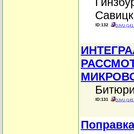
Гинзбур
Савицк
ID:132
DJVU (141
ИНТЕГРА
РАССМО
МИКРОВ
Битюри
ID:131
DJVU (145
Поправка