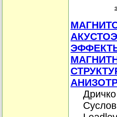
МАГНИТ
АКУСТО
ЭФФЕКТ
МАГНИТН
СТРУКТУР
АНИЗОТ
Дричко
Суслов
Leadley