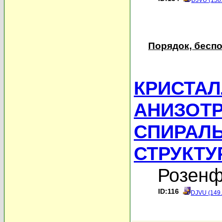
DJVU (158
Порядок, бесп
КРИСТА
АНИЗОТ
СПИРАЛ
СТРУКТ
Розенф
ID:116
DJVU (149