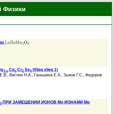
й Физики
тах
Hg
Cd
Cr
Se
(0\leq x\leq 1)
1-x
x
2
4
Е.В.
,
Виглин Н.А.
,
Ганьшина Е.А.
,
Зыков Г.С.
,
Федоров
ПРИ ЗАМЕЩЕНИИ ИОНОВ Mn ИОНАМИ Mo
3