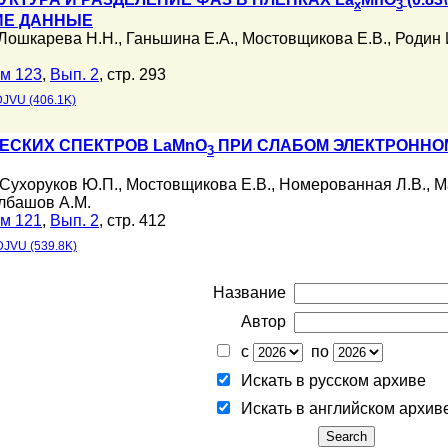
x
3
ИЕ ДАННЫЕ
Лошкарева Н.Н.
,
Ганьшина Е.А.
,
Мостовщикова Е.В.
,
Родин 
м 123
,
Вып. 2
, стр. 293
DJVU (406.1K)
ЕСКИХ СПЕКТРОВ LaMnO
ПРИ СЛАБОМ ЭЛЕКТРОННО
3
Сухоруков Ю.П.
,
Мостовщикова Е.В.
,
Номерованная Л.В.
,
М
лбашов А.М.
м 121
,
Вып. 2
, стр. 412
DJVU (539.8K)
Название
Автор
с
по
Искать в русском архиве
Искать в английском архив