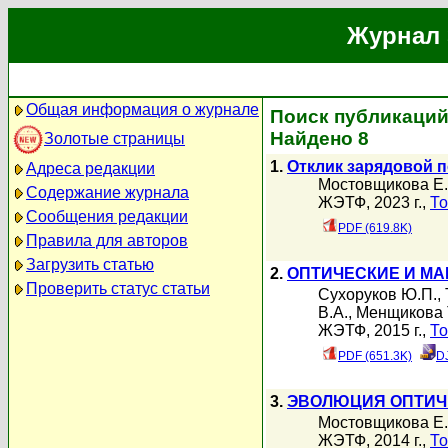
Журнал 
Общая информация о журнале
Поиск публикаций
Найдено 8
Золотые страницы
1.
Отклик зарядовой 
Адреса редакции
Мостовщикова Е.
Содержание журнала
ЖЭТФ, 2023 г.,
То
Сообщения редакции
PDF (619.8K)
Правила для авторов
Загрузить статью
2.
ОПТИЧЕСКИЕ И МА
Проверить статус статьи
Сухоруков Ю.П.
,
В.А.
,
Менщикова Т
ЖЭТФ, 2015 г.,
То
PDF (651.3K)
D
3.
ЭВОЛЮЦИЯ ОПТИЧ
Мостовщикова Е.
ЖЭТФ, 2014 г.,
То