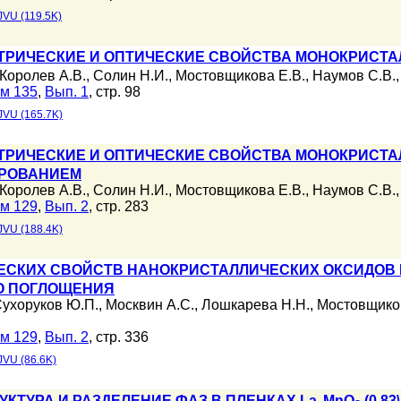
JVU (119.5K)
ТРИЧЕСКИЕ И ОПТИЧЕСКИЕ СВОЙСТВА МОНОКРИСТА
Королев А.В.
,
Солин Н.И.
,
Мостовщикова Е.В.
,
Наумов С.В.
м 135
,
Вып. 1
, стр. 98
JVU (165.7K)
ТРИЧЕСКИЕ И ОПТИЧЕСКИЕ СВОЙСТВА МОНОКРИСТА
ИРОВАНИЕМ
Королев А.В.
,
Солин Н.И.
,
Мостовщикова Е.В.
,
Наумов С.В.
м 129
,
Вып. 2
, стр. 283
JVU (188.4K)
СКИХ СВОЙСТВ НАНОКРИСТАЛЛИЧЕСКИХ ОКСИДОВ М
О ПОГЛОЩЕНИЯ
ухоруков Ю.П.
,
Москвин А.С.
,
Лошкарева Н.Н.
,
Мостовщиков
м 129
,
Вып. 2
, стр. 336
JVU (86.6K)
УКТУРА И РАЗДЕЛЕНИЕ ФАЗ В ПЛЕНКАХ La
MnO
(0.83