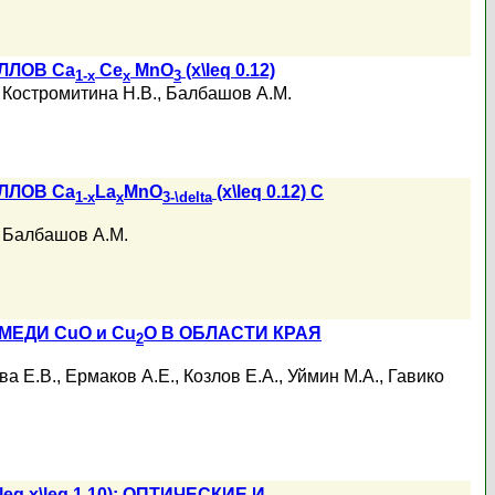
ЛЛОВ Ca
Ce
MnO
(x\leq 0.12)
1-x
x
3
,
Костромитина Н.В.
,
Балбашов А.М.
ЛЛОВ Ca
La
MnO
(x\leq 0.12) С
1-x
x
3-\delta
,
Балбашов А.М.
ЕДИ CuO и Cu
O В ОБЛАСТИ КРАЯ
2
а Е.В.
,
Ермаков А.Е.
,
Козлов Е.А.
,
Уймин М.А.
,
Гавико
\leq x\leq 1.10): ОПТИЧЕСКИЕ И