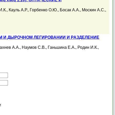
И.К.
,
Кауль А.Р.
,
Горбенко О.Ю.
,
Босак А.А.
,
Москин А.С.
,
М И ДЫРОЧНОМ ЛЕГИРОВАНИИ И РАЗДЕЛЕНИЕ
ахнев А.А.
,
Наумов С.В.
,
Ганьшина Е.А.
,
Родин И.К.
,
е