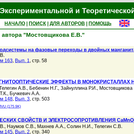
Экспериментальной и Теоретическо
НАЧАЛО
|
ПОИСК
|
ДЛЯ АВТОРОВ
|
ПОМОЩЬ
 автора "Мостовщикова Е.В."
подсистемы на фазовые переходы в двойных мангани
В.
м 163
,
Вып. 1
, стр. 58
ГНИТООПТИЧЕСКИЕ ЭФФЕКТЫ В МОНОКРИСТАЛЛАХ 
Телегин А.В.
,
Бебенин Н.Г.
,
Зайнуллина Р.И.
,
Мостовщикова 
.К.
,
Бучкевич А.А.
м 148
,
Вып. 3
, стр. 503
JVU (175.9K)
ЕСКИХ СВОЙСТВ И ЭЛЕКТРОСОПРОТИВЛЕНИЯ CaMnO
В.
,
Наумов С.В.
,
Махнев А.А.
,
Солин Н.И.
,
Телегин С.В.
м 145
,
Вып. 2
, стр. 340