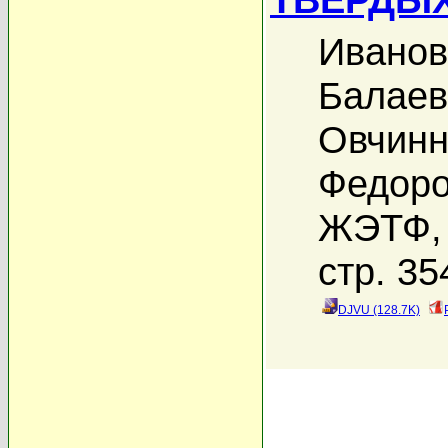
Иванов
Балаев
Овчинн
Федоро
ЖЭТФ, 
стр. 35
DJVU (128.7K)