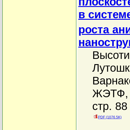
плоскост
в систем
роста ан
наностру
Высоти
Лутошк
Варнак
ЖЭТФ, 
стр. 88
PDF (1076.5K)