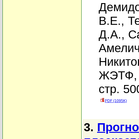
Демидо
В.Е.
,
Т
Д.А.
,
С
Амелич
Никито
ЖЭТФ, 
стр. 50
PDF (1095K)
3.
Прогно