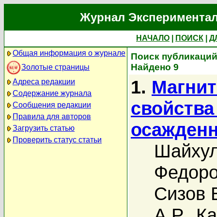
Журнал Экспериментал
НАЧАЛО
|
ПОИСК
|
Д
Общая информация о журнале
Поиск публикаций
Найдено 9
Золотые страницы
1.
Магнит
Адреса редакции
Содержание журнала
свойства
Сообщения редакции
Правила для авторов
осажден
Загрузить статью
Проверить статус статьи
Шайхул
Федоро
Сизов 
А.Р.
,
Ка