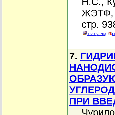
Н.С.
,
К
ЖЭТФ, 
стр. 93
DJVU (78.9K)
P
7.
ГИДРИ
НАНОДИ
ОБРАЗУ
УГЛЕРО
ПРИ ВВЕ
Чурило