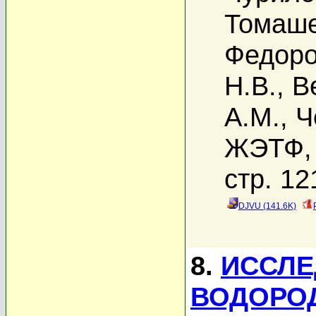
Томаше
Федоро
Н.В.
,
В
А.М.
,
Ч
ЖЭТФ, 
стр. 12
DJVU (141.6K)
8.
ИССЛЕ
ВОДОРОД