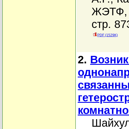
ЖЭТФ, 
стр. 87
PDF (1529K)
2.
Возник
однонапр
связанны
гетерост
комнатно
Шайхул