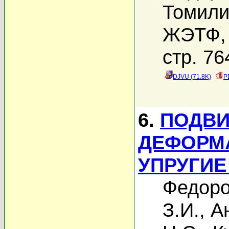
Томили
ЖЭТФ, 
стр. 76
DJVU (71.8K)
P
6.
ПОДВИ
ДЕФОРМА
УПРУГИЕ
Федоро
З.И.
,
А