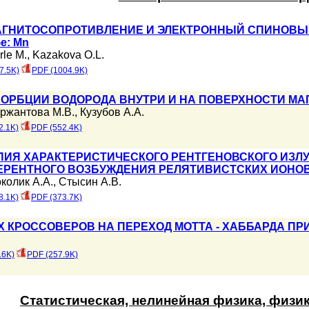
ГНИТОСОПРОТИВЛЕНИЕ И ЭЛЕКТРОННЫЙ СПИНОВЫЙ
e: Mn
rle M.
,
Kazakova O.L.
7.5K)
PDF (1004.9K)
ОРБЦИИ ВОДОРОДА ВНУТРИ И НА ПОВЕРХНОСТИ М
ржантова М.В.
,
Кузубов А.А.
2.1K)
PDF (552.4K)
ПИЯ ХАРАКТЕРИСТИЧЕСКОГО РЕНТГЕНОВСКОГО ИЗЛУ
ЕРЕНТНОГО ВОЗБУЖДЕНИЯ РЕЛЯТИВИСТСКИХ ИОНО
колик А.А.
,
Стысин А.В.
8.1K)
PDF (373.7K)
 КРОССОВЕРОВ НА ПЕРЕХОД МОТТА - ХАББАРДА ПР
.6K)
PDF (257.9K)
Статистическая, нелинейная физика, физи