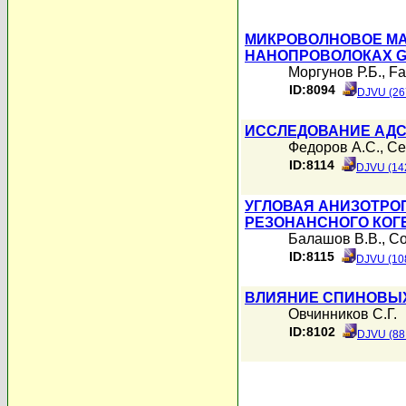
МИКРОВОЛНОВОЕ МА
НАНОПРОВОЛОКАХ G
Моргунов Р.Б.
,
Fa
ID:8094
DJVU (26
ИССЛЕДОВАНИЕ АДС
Федоров А.С.
,
Се
ID:8114
DJVU (14
УГЛОВАЯ АНИЗОТРО
РЕЗОНАНСНОГО КОГ
Балашов В.В.
,
Со
ID:8115
DJVU (10
ВЛИЯНИЕ СПИНОВЫХ
Овчинников С.Г.
ID:8102
DJVU (88