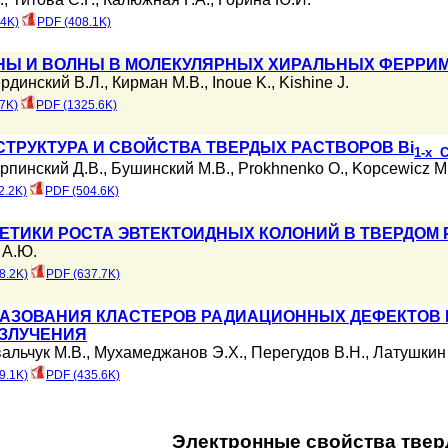
.4K)
PDF (408.1K)
Ы И ВОЛНЫ В МОЛЕКУЛЯРНЫХ ХИРАЛЬНЫХ ФЕРРИ
рдинский В.Л.
,
Кирман М.В.
,
Inoue K.
,
Kishine J.
7K)
PDF (1325.6K)
ТРУКТУРА И СВОЙСТВА ТВЕРДЫХ РАСТВОРОВ Bi
1-x 
рпинский Д.В.
,
Бушинский М.В.
,
Prokhnenko O.
,
Kopcewicz M
2.2K)
PDF (504.6K)
ЕТИКИ РОСТА ЭВТЕКТОИДНЫХ КОЛОНИЙ В ТВЕРДОМ
 А.Ю.
8.2K)
PDF (637.7K)
АЗОВАНИЯ КЛАСТЕРОВ РАДИАЦИОННЫХ ДЕФЕКТОВ 
ЗЛУЧЕНИЯ
альчук М.В.
,
Мухамеджанов Э.Х.
,
Перегудов В.Н.
,
Латушкин 
9.1K)
PDF (435.6K)
Электронные свойства твер