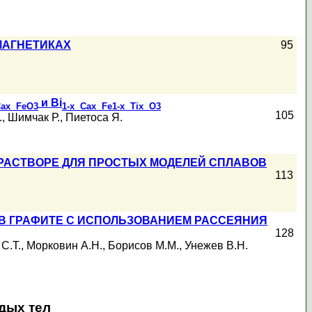
МАГНЕТИКАХ
95
и Bi
Ca
x FeO
3
1-x Ca
x Fe
1-x Ti
x O
3
105
.
,
Шимчак Р.
,
Пиетоса Я.
 РАСТВОРЕ ДЛЯ ПРОСТЫХ МОДЕЛЕЙ СПЛАВОВ
113
В ГРАФИТЕ С ИСПОЛЬЗОВАНИЕМ РАССЕЯНИЯ
128
С.Т.
,
Морковин А.Н.
,
Борисов М.М.
,
Унежев В.Н.
дых тел