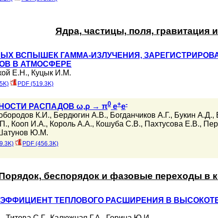
Ядра, частицы, поля, гравитация 
ЫХ ВСПЫШЕК ГАММА-ИЗЛУЧЕНИЯ, ЗАРЕГИСТРИРОВА
ОВ В АТМОСФЕРЕ
ой Е.Н.
,
Куцык И.М.
5K)
PDF (519.3K)
0
+
-
НОСТИ РАСПАДОВ ω,ρ → π
e
e
обородов К.И.
,
Бердюгин А.В.
,
Богданчиков А.Г.
,
Букин А.Д.
,
П.
,
Кооп И.А.
,
Король А.А.
,
Кошуба С.В.
,
Пахтусова Е.В.
,
Пер
Шатунов Ю.М.
9.3K)
PDF (456.3K)
Порядок, беспорядок и фазовые переходы в 
ЭФФИЦИЕНТ ТЕПЛОВОГО РАСШИРЕНИЯ В ВЫСОКОТЕ
.
,
Титова С.Г.
,
Калюжная Г.А.
,
Горина Ю.И.