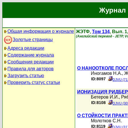
Журнал 
Общая информация о журнале
ЖЭТФ,
Том 134
, Вып. 
(Английский перевод - JETP, Vo
Золотые страницы
Адреса редакции
Содержание журнала
Сообщения редакции
О НАНООТКОЛЕ ПОС
Правила для авторов
Иногамов Н.А.
,
Ж
Загрузить статью
ID:8097
DJVU (71
Проверить статус статьи
ИОНИЗАЦИЯ РИДБЕРГ
Бетеров И.И.
,
Ря
ID:8108
DJVU (30
О СТОЙКОСТИ ПРАК
Молотков С.Н.
ID:8119
DJVU (31