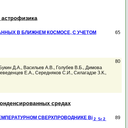
и астрофизика
ННЫХ В БЛИЖНЕМ КОСМОСЕ, С УЧЕТОМ
65
80
Букин Д.А.
,
Васильев А.В.
,
Голубев В.Б.
,
Димова
еведенцев Е.А.
,
Середняков С.И.
,
Силагадзе З.К.
,
конденсированных средах
МПЕРАТУРНОМ СВЕРХПРОВОДНИКЕ Bi
89
2 Sr
2