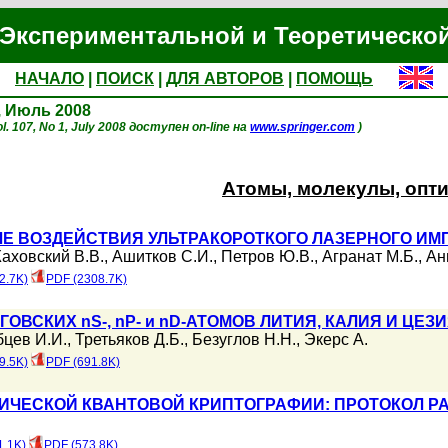
Экспериментальной и Теоретическо
НАЧАЛО
|
ПОИСК
|
ДЛЯ АВТОРОВ
|
ПОМОЩЬ
1, Июль 2008
l. 107, No 1, July 2008 доступен on-line на
www.springer.com
)
Атомы, молекулы, опт
ЛЕ ВОЗДЕЙСТВИЯ УЛЬТРАКОРОТКОГО ЛАЗЕРНОГО ИМ
аховский В.В.
,
Ашитков С.И.
,
Петров Ю.В.
,
Агранат М.Б.
,
Ан
2.7K)
PDF (2308.7K)
ОВСКИХ nS-, nP- и nD-АТОМОВ ЛИТИЯ, КАЛИЯ И ЦЕ
бцев И.И.
,
Третьяков Д.Б.
,
Безуглов Н.Н.
,
Экерс А.
9.5K)
PDF (691.8K)
ТИЧЕСКОЙ КВАНТОВОЙ КРИПТОГРАФИИ: ПРОТОКОЛ Р
1.1K)
PDF (573.8K)