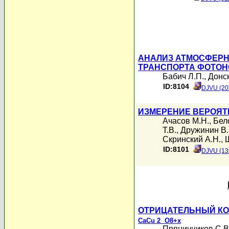
АНАЛИЗ АТМОСФЕРН
ТРАНСПОРТА ФОТОН
Бабич Л.П.
,
Донск
ID:8104
DJVU (20
ИЗМЕРЕНИЕ ВЕРОЯТ
Ачасов М.Н.
,
Бел
Т.В.
,
Дружинин В.
Скринский А.Н.
,
ID:8101
DJVU (13
ОТРИЦАТЕЛЬНЫЙ КО
CaCu
2 O
8+x
Пряничников С.В