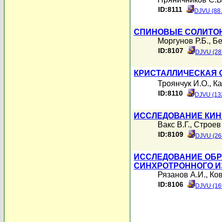
ID:8111
DJVU (88
СПИНОВЫЕ СОЛИТОН
Моргунов Р.Б.
,
Бе
ID:8107
DJVU (28
КРИСТАЛЛИЧЕСКАЯ С
Троянчук И.О.
,
Ка
ID:8110
DJVU (13
ИССЛЕДОВАНИЕ КИН
Вакс В.Г.
,
Строев
ID:8109
DJVU (26
ИССЛЕДОВАНИЕ ОБР
СИНХРОТРОННОГО И
Рязанов А.И.
,
Ков
ID:8106
DJVU (16