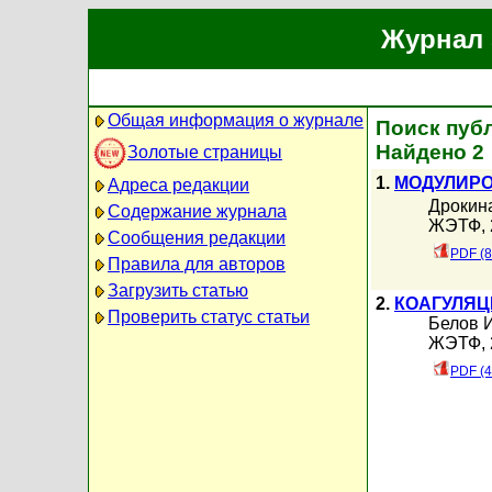
Журнал 
Общая информация о журнале
Поиск публ
Найдено 2
Золотые страницы
1.
МOДУЛИРО
Адреса редакции
Дрокина
Содержание журнала
ЖЭТФ, 2
Сообщения редакции
PDF (8
Правила для авторов
Загрузить статью
2.
КОАГУЛЯЦ
Проверить статус статьи
Белов И
ЖЭТФ, 2
PDF (4