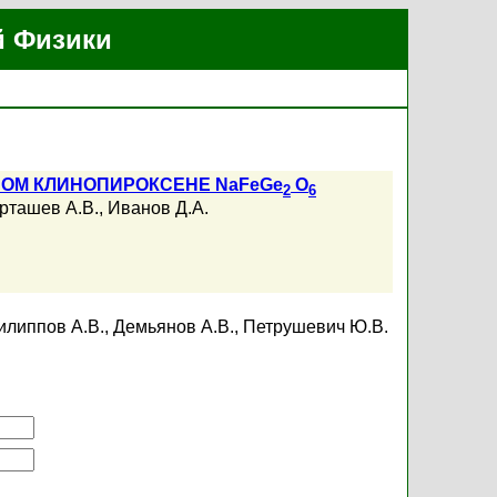
й Физики
ОМ КЛИНОПИРОКСЕНЕ NaFeGe
O
2
6
рташев А.В.
,
Иванов Д.А.
илиппов А.В.
,
Демьянов А.В.
,
Петрушевич Ю.В.