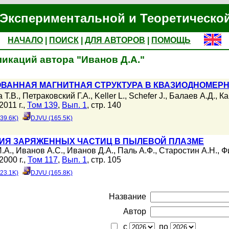
Экспериментальной и Теоретическо
НАЧАЛО
|
ПОИСК
|
ДЛЯ АВТОРОВ
|
ПОМОЩЬ
икаций автора "Иванов Д.А."
ВАННАЯ МАГНИТНАЯ СТРУКТУРА В КВАЗИОДНОМЕРН
 Т.В.
,
Петраковский Г.А.
,
Keller L.
,
Schefer J.
,
Балаев А.Д.
,
Ка
011 г.,
Том 139
,
Вып. 1
, стр. 140
39.6K)
DJVU (165.5K)
ИЯ ЗАРЯЖЕННЫХ ЧАСТИЦ В ПЫЛЕВОЙ ПЛАЗМЕ
.А.
,
Иванов А.С.
,
Иванов Д.А.
,
Паль А.Ф.
,
Старостин А.Н.
,
Ф
000 г.,
Том 117
,
Вып. 1
, стр. 105
23.1K)
DJVU (165.8K)
Название
Автор
с
по