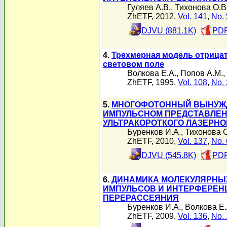
Гуляев А.В.
,
Тихонова О.В
ZhETF, 2012,
Vol. 141
,
No. 
DJVU (881.1K)
PDF
4.
Трехмерная модель отрица
световом поле
Волкова Е.А.
,
Попов А.М.
,
ZhETF, 1995,
Vol. 108
,
No. 
5.
МНОГОФОТОННЫЙ ВЫНУЖД
ИМПУЛЬСНОМ ПРЕДСТАВЛЕН
УЛЬТРАКОРОТКОГО ЛАЗЕРНО
Буренков И.А.
,
Тихонова О
ZhETF, 2010,
Vol. 137
,
No. 
DJVU (545.8K)
PDF
6.
ДИНАМИКА МОЛЕКУЛЯРНЫХ
ИМПУЛЬСОВ И ИНТЕРФЕРЕН
ПЕРЕРАССЕЯНИЯ
Буренков И.А.
,
Волкова Е.
ZhETF, 2009,
Vol. 136
,
No. 