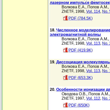
лазерном импульсе фемтосек
Волкова Е.А.
,
Попов А.М.
,
ZhETF, 1998,
Vol. 114
,
No. 
PDF (784.5K)
18.
Численное моделирование
электромагнитной волны
Волкова Е.А.
,
Попов А.М.
,
ZhETF, 1998,
Vol. 113
,
No. 
PDF (419.9K)
19.
Диссоциация молекулярных
Волкова Е.А.
,
Попов А.М.
,
ZhETF, 1998,
Vol. 113
,
No. 
PDF (653.3K)
20.
Особенности ионизации дв
Оводова О.В.
,
Попов А.М.
ZhETF, 1997,
Vol. 112
,
No. 
PDF (650K)