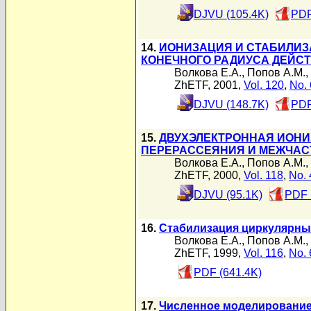
DJVU (105.4K)
PDF
14.
ИОНИЗАЦИЯ И СТАБИЛИЗ
КОНЕЧНОГО РАДИУСА ДЕЙСТ
Волкова Е.А.
,
Попов А.М.
,
ZhETF, 2001,
Vol. 120
,
No. 
DJVU (148.7K)
PDF
15.
ДВУХЭЛЕКТРОННАЯ ИОНИ
ПЕРЕРАССЕЯНИЯ И МЕЖЧАС
Волкова Е.А.
,
Попов А.М.
,
ZhETF, 2000,
Vol. 118
,
No. 
DJVU (95.1K)
PDF 
16.
Стабилизация циркулярных
Волкова Е.А.
,
Попов А.М.
,
ZhETF, 1999,
Vol. 116
,
No. 
PDF (641.4K)
17.
Численное моделирование