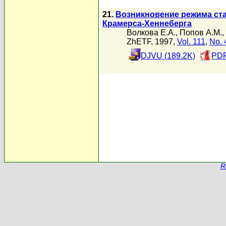
21.
Возникновение режима ст
Крамерса-Хеннеберга
Волкова Е.А.
,
Попов А.М.
,
ZhETF, 1997,
Vol. 111
,
No. 
DJVU (189.2K)
PDF
R