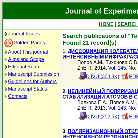
Journal of Experime
HOME
|
SEARC
Journal Issues
Search publications of "Т
Found 21 record(s)
Golden Pages
1.
ДИССОЦИАЦИЯ КОЛЕБАТЕ
About This journal
ИНТЕНСИВНЫМ ИНФРАКРАС
Aims and Scope
Попов А.М.
,
Тихонова О.В
Editorial Board
ZhETF, 2014,
Vol. 145
,
No. 
Manuscript Submission
DJVU (303.3K)
PDF
Guidelines for Authors
Manuscript Status
2.
НЕЛИНЕЙНЫЙ ПОЛЯРИЗАЦ
Contacts
СТАБИЛИЗАЦИИ АТОМОВ В 
Волкова Е.А.
,
Попов А.М.
,
ZhETF, 2013,
Vol. 143
,
No. 
DJVU (252.5K)
PDF
3.
ПОЛЯРИЗАЦИОННЫЙ ОТКЛ
ИНТЕНСИВНОМ РЕЗОНАНСНО