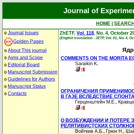
Journal of Experime
HOME
|
SEARC
Journal Issues
ZhETF,
Vol. 118
, No. 4, October 2
(English translation - JETP, Vol. 91, No. 4, O
Golden Pages
Ядр
About This journal
Aims and Scope
COMMENTS ON THE MORITA E
Saraikin K.
Editorial Board
Manuscript Submission
Guidelines for Authors
Manuscript Status
ОГРАНИЧЕНИЯ ПРИМЕНИМОС
Contacts
В ГАЗЕ ВСЛЕДСТВИЕ СПОН
Герценштейн М.Е.
,
Кравцо
О ВОЗБУЖДЕНИИ И ПОТЕРЕ
РЕЛЯТИВИСТСКИХ СТОЛКНО
Войткив А.Б.
,
Грюн Н.
,
Шай