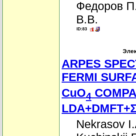
Федоров П
В.В.
ID:83
Элек
ARPES SPEC
FERMI SURF
CuO
COMPA
4
LDA+DMFT+
Nekrasov I.