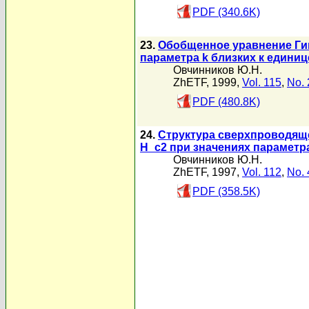
PDF (340.6K)
23.
Обобщенное уравнение Гин
параметра k близких к единиц
Овчинников Ю.Н.
ZhETF, 1999,
Vol. 115
,
No. 
PDF (480.8K)
24.
Структура сверхпроводяще
H_c2 при значениях параметра
Овчинников Ю.Н.
ZhETF, 1997,
Vol. 112
,
No. 
PDF (358.5K)