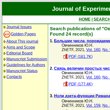
Journal of Experime
HOME
|
SEARC
Journal Issues
Search publications of "
Found 24 record(s)
Golden Pages
1.
Большие числа, порождаем
About This journal
Овчинников Ю.Н.
Aims and Scope
ZhETF, 2021,
Vol. 160
,
No. 
Editorial Board
PDF (161.7K)
Manuscript Submission
Guidelines for Authors
2.
Связь величин простых чис
Manuscript Status
Овчинников Ю.Н.
Contacts
ZhETF, 2021,
Vol. 160
,
No. 
PDF (177.4K)
3.
Нули дзета-функции Римана 
Овчинников Ю.Н.
ZhETF, 2021,
Vol. 159
,
No. 