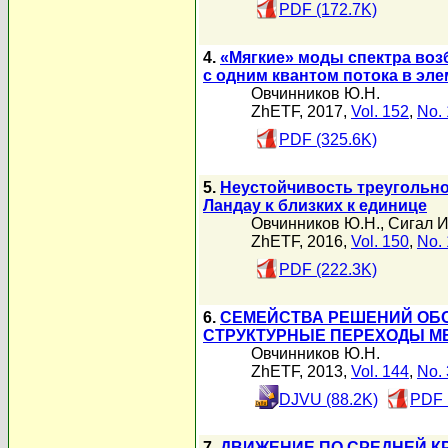
PDF (172.7K)
4.
«Мягкие» моды спектра воз
с одним квантом потока в эл
Овчинников Ю.Н.
ZhETF, 2017,
Vol. 152
,
No. 
PDF (325.6K)
5.
Неустойчивость треугольно
Ландау κ близких к единице
Овчинников Ю.Н.
,
Сигал И
ZhETF, 2016,
Vol. 150
,
No. 
PDF (222.3K)
6.
СЕМЕЙСТВА РЕШЕНИЙ ОБО
СТРУКТУРНЫЕ ПЕРЕХОДЫ М
Овчинников Ю.Н.
ZhETF, 2013,
Vol. 144
,
No. 
DJVU (88.2K)
PDF 
7.
ДВИЖЕНИЕ ПО СРЕДНЕЙ К