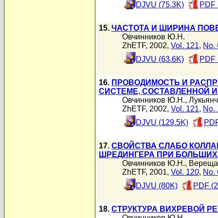
DJVU (75.3K)
PDF 
15.
ЧАСТОТА И ШИРИНА ПОВ
Овчинников Ю.Н.
ZhETF, 2002,
Vol. 121
,
No. 
DJVU (63.6K)
PDF 
16.
ПРОВОДИМОСТЬ И РАСПР
СИСТЕМЕ, СОСТАВЛЕННОЙ 
Овчинников Ю.Н.
,
Лукьянч
ZhETF, 2002,
Vol. 121
,
No. 
DJVU (129.5K)
PDF
17.
СВОЙСТВА СЛАБО КОЛЛ
ШРЕДИНГЕРА ПРИ БОЛЬШИХ
Овчинников Ю.Н.
,
Вереща
ZhETF, 2001,
Vol. 120
,
No. 
DJVU (80K)
PDF (2
18.
СТРУКТУРА ВИХРЕВОЙ Р
Овчинников Ю.Н.