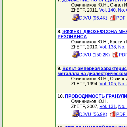
Овчинников Ю.Н.
,
Сигал И
ZhETF, 2011,
Vol. 140
,
No. 
DJVU (96.4K)
PDF 
8.
ЭФФЕКТ ДЖОЗЕФСОНА МЕЖ
РЕЗОНАНСА
Овчинников Ю.Н.
,
Кресин 
ZhETF, 2010,
Vol. 138
,
No. 
DJVU (150.2K)
PDF
9.
Вольт-амперная характерис
металлла на диэлектрическом
Овчинников Ю.Н.
,
Овчинни
ZhETF, 1994,
Vol. 105
,
No. 
10.
ПРОВОДИМОСТЬ ГРАНУЛ
Овчинников Ю.Н.
ZhETF, 2007,
Vol. 131
,
No. 
DJVU (56.9K)
PDF 