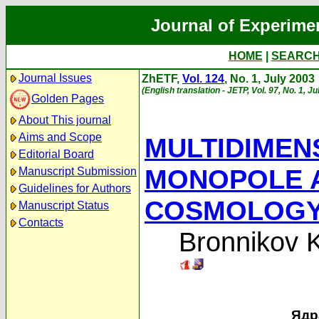
Journal of Experime
HOME
|
SEARC
Journal Issues
ZhETF,
Vol. 124
, No. 1, July 2003
(English translation - JETP, Vol. 97, No. 1, J
Golden Pages
About This journal
Aims and Scope
MULTIDIMEN
Editorial Board
MONOPOLE 
Manuscript Submission
Guidelines for Authors
COSMOLOG
Manuscript Status
Contacts
Bronnikov 
Ядр