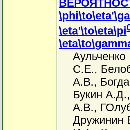
ВЕРОЯТНОС
\phi\to\eta'
\eta'\to\eta\pi
\eta\to\gam
Аульченко 
С.Е.
,
Белоб
А.В.
,
Богда
Букин А.Д.
А.В.
,
ГОлуб
Дружинин 