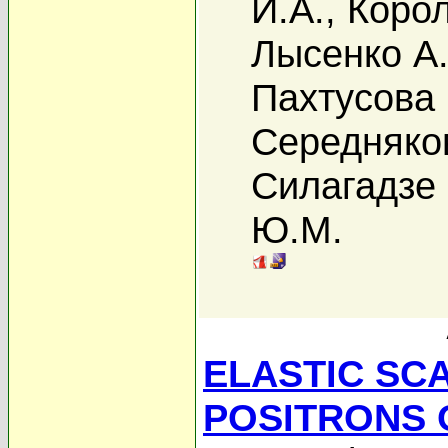
И.А.
,
Корол
Лысенко А.
Пахтусова 
Середняко
Силагадзе 
Ю.М.
ELASTIC SC
POSITRONS 