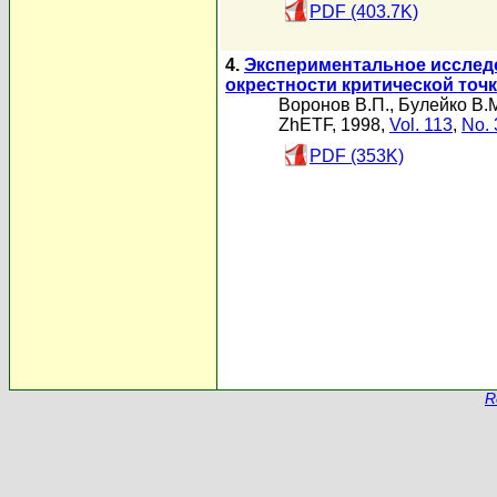
PDF (403.7K)
4.
Экспериментальное исследо
окрестности критической точ
Воронов В.П.
,
Булейко В.
ZhETF, 1998,
Vol. 113
,
No. 
PDF (353K)
R