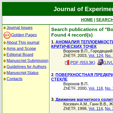
Journal of Experime
HOME
|
SEARC
Journal Issues
Search publications of "В
Found 4 record(s)
Golden Pages
1.
АНОМАЛИЯ ТЕПЛОЕМКОСТИ
About This journal
КРИТИЧЕСКИХ ТОЧЕК
Aims and Scope
Воронов В.П.
,
Городецкий 
Editorial Board
ZhETF, 2003,
Vol. 124
,
No. 
Manuscript Submission
PDF (553.3K)
DJVU
Guidelines for Authors
Manuscript Status
2.
ПОВЕРХНОСТНАЯ ПРЕДКРИ
Contacts
СТЕКЛЕ
Воронов В.П.
ZhETF, 2000,
Vol. 118
,
No. 
3.
Движение магнитного соли
Косевич А.М.
,
Ганн В.В.
,
Ж
ZhETF, 1998,
Vol. 114
,
No. 