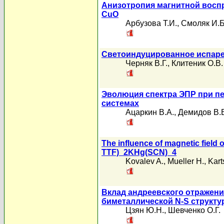
Анизотропия магнитной восп
CuO
Арбузова Т.И.
,
Смоляк И.Б
Светоиндуцированное испаре
Черняк В.Г.
,
Клитеник О.В.
Эволюция спектра ЭПР при п
системах
Ацаркин В.А.
,
Демидов В.
The influence of magnetic field o
TTF)_2KHg(SCN)_4
Kovalev A.
,
Mueller H.
,
Kart
Вклад андреевского отражени
биметаллической N-S структу
Цзян Ю.Н.
,
Шевченко О.Г.