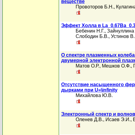
веществе
Провоторов Б.Н.
,
Кулагина
Эффект Холла в La_0.67Ba_0
Бебенин Н.Г.
,
Зайнуллина 
Слободин Б.В.
,
Устинов В.
О спектре плазменных колеба
двумерной электронной плаз
Матов О.Р.
,
Мешков О.Ф.
,
Отсутствие насыщенного фер
дырками при U=\infinity
Михайлова Ю.В.
Электронный спектр и волно
Оленев Д.В.
,
Исаев Э.И.
,