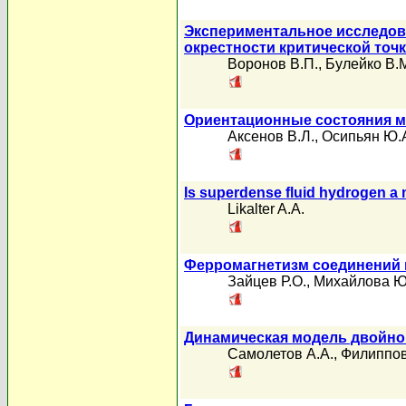
Экспериментальное исследов
окрестности критической точ
Воронов В.П.
,
Булейко В.
Ориентационные состояния мо
Аксенов В.Л.
,
Осипьян Ю.
Is superdense fluid hydrogen a 
Likalter A.A.
Ферромагнетизм соединений 
Зайцев Р.О.
,
Михайлова Ю
Динамическая модель двойно
Самолетов А.А.
,
Филиппов