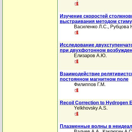
Изучение скоростей столкнов
выстраивания методом стиму
Василенко Л.С.
,
Рубцова 
Исследование двухступенчат
при двухфотонном возбужден
Елизаров А.Ю.
Взаимодействие релятивистск
постоянном магнитном поле
Филиппов Г.М.
Recoil Correction to Hydrogen 
Yelkhovsky A.S.
Плазменные волны в неидеал
Валуев А.А.
,
Каклюгин А.С