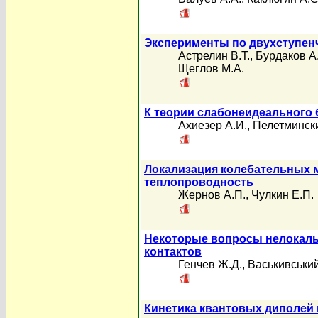
Эксперименты по двухступенч
Астрелин В.Т.
,
Бурдаков А
Щеглов М.А.
К теории слабонеидеального 
Ахиезер А.И.
,
Пелетмински
Локализация колебательных м
теплопроводность
Жернов А.П.
,
Чулкин Е.П.
Некоторые вопросы нелокаль
контактов
Генчев Ж.Д.
,
Васькивський
Кинетика квантовых диполей 