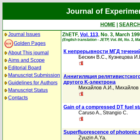
Journal of Experime
HOME
|
SEARC
Journal Issues
ZhETF,
Vol. 113
, No. 3, March 19
(English translation - JETP, Vol. 86, No. 3, 
Golden Pages
К непрерывности МГД течений
About This journal
Бескин В.С.
,
Кузнецова И.
Aims and Scope
Editorial Board
Manuscript Submission
Аннигиляция релятивистского
другого K-электрона
Guidelines for Authors
Михайлов А.И.
,
Михайлов 
Manuscript Status
Contacts
Gain of a compressed DT fuel sta
Caruso A.
,
Strangio C.
Superfluorescence of photonic 
Zyuzin A.Ya.