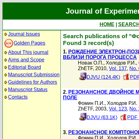
Journal of Experime
HOME
|
SEARC
Journal Issues
Search publications of "Ф
Found 3 record(s)
Golden Pages
1.
РОЖДЕНИЕ ЭЛЕКТРОН-ПОЗ
About This journal
ВБЛИЗИ ПОРОГА ПРОЦЕССА
Aims and Scope
Новак О.П.
,
Холодов Р.И.
,
Editorial Board
ZhETF, 2010,
Vol. 137
,
No. 
Manuscript Submission
DJVU (124.4K)
PDF
Guidelines for Authors
Manuscript Status
2.
РЕЗОНАНСНОЕ ДВОЙНОЕ 
Contacts
ПОЛЕ
Фомин П.И.
,
Холодов Р.И.
ZhETF, 2003,
Vol. 123
,
No. 
DJVU (63.1K)
PDF 
3.
РЕЗОНАНСНОЕ КОМПТОНО
Фомин П.И.
,
Холодов Р.И.