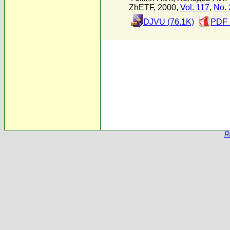
ZhETF, 2000,
Vol. 117
,
No. 
DJVU (76.1K)
PDF 
R