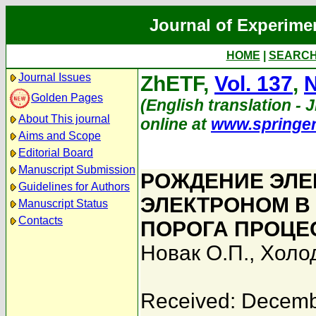
Journal of Experime
HOME
|
SEARC
Journal Issues
ZhETF,
Vol. 137
,
N
Golden Pages
(English translation - J
About This journal
online at
www.springe
Aims and Scope
Editorial Board
Manuscript Submission
РОЖДЕНИЕ ЭЛЕ
Guidelines for Authors
ЭЛЕКТРОНОМ В
Manuscript Status
Contacts
ПОРОГА ПРОЦЕ
Новак О.П.
,
Холод
Received: Decemb