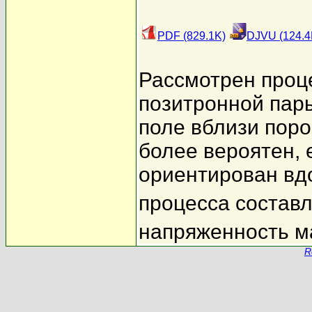
PDF (829.1K)
DJVU (124.4
Рассмотрен проц
позитронной пар
поле вблизи поро
более вероятен, 
ориентирован вдо
процесса составл
напряженность ма
R