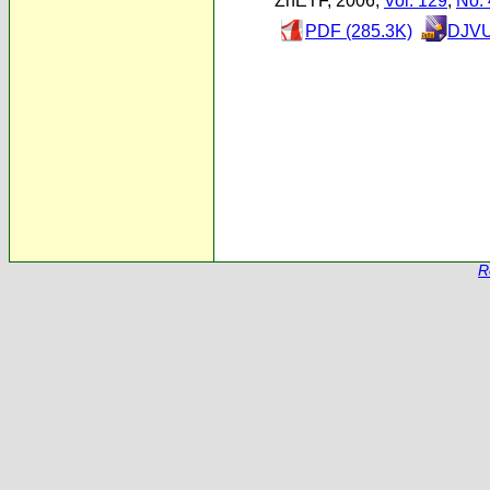
ZhETF, 2006,
Vol. 129
,
No. 
PDF (285.3K)
DJVU
R