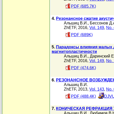
PDF (685.7K)
4.
Резонансное сжатие акустич
Альшиц В.И.
,
Бессонов Д.
ZhETF, 2016,
Vol. 149
,
No. 
PDF (689K)
5.
Парадоксы влияния малых до
магнитопластичности
Альшиц В.И.
,
Даринский Е
ZhETF, 2016,
Vol. 149
,
No. 
PDF (474.6K)
6.
РЕЗОНАНСНОЕ ВОЗБУЖДЕН
Альшиц В.И.
ZhETF, 2013,
Vol. 143
,
No. 
PDF (488.4K)
DJVU
7.
КОНИЧЕСКАЯ РЕФРАКЦИЯ 
Альшиц В.И.
,
Любимов В.