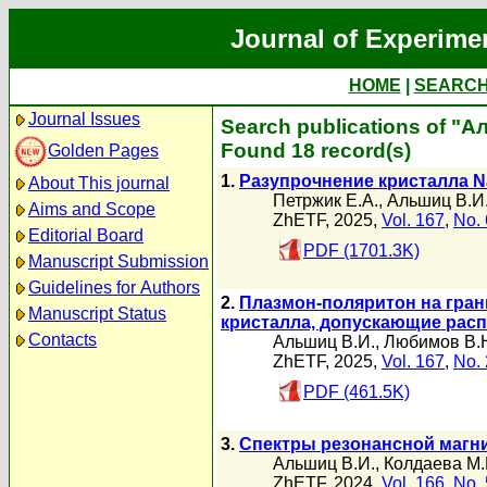
Journal of Experime
HOME
|
SEARC
Journal Issues
Search publications of "А
Found 18 record(s)
Golden Pages
1.
Разупрочнение кристалла 
About This journal
Петржик Е.А.
,
Альшиц В.И
Aims and Scope
ZhETF, 2025,
Vol. 167
,
No. 
Editorial Board
PDF (1701.3K)
Manuscript Submission
Guidelines for Authors
2.
Плазмон-поляритон на гран
Manuscript Status
кристалла, допускающие рас
Contacts
Альшиц В.И.
,
Любимов В.
ZhETF, 2025,
Vol. 167
,
No. 
PDF (461.5K)
3.
Спектры резонансной магни
Альшиц В.И.
,
Колдаева М.
ZhETF, 2024,
Vol. 166
,
No. 