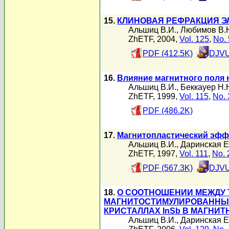
15.
КЛИНОВАЯ РЕФРАКЦИЯ 
Альшиц В.И.
,
Любимов В.
ZhETF, 2004,
Vol. 125
,
No. 
PDF (412.5K)
DJVU
16.
Влияние магнитного поля 
Альшиц В.И.
,
Беккауер Н.
ZhETF, 1999,
Vol. 115
,
No. 
PDF (486.2K)
17.
Магнитопластический эффе
Альшиц В.И.
,
Даринская Е
ZhETF, 1997,
Vol. 111
,
No. 
PDF (567.3K)
DJVU
18.
О СООТНОШЕНИИ МЕЖДУ
МАГНИТОСТИМУЛИРОВАННЫМ
КРИСТАЛЛАХ InSb В МАГНИТ
Альшиц В.И.
,
Даринская Е