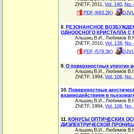
ZhETF, 2011,
Vol. 140
,
No. 
PDF (693.2K)
DJVU
8.
РЕЗОНАНСНОЕ ВОЗБУЖДЕН
ОДНООСНОГО КРИСТАЛЛА С
Альшиц В.И.
,
Любимов В.
ZhETF, 2010,
Vol. 138
,
No. 
PDF (579.3K)
DJVU
9.
О поверхностных упругих в
Альшиц В.И.
,
Любимов В.
ZhETF, 1994,
Vol. 106
,
No. 
10.
Поверхностные акустичес
вхаимодействием в пьезомаг
Альшиц В.И.
,
Любимов В.
ZhETF, 1994,
Vol. 106
,
No. 
11.
КОНУСЫ ОПТИЧЕСКИХ ОС
ДИЭЛЕКТРИЧЕСКОЙ ПРОНИ
Альшиц В.И.
,
Любимов В.