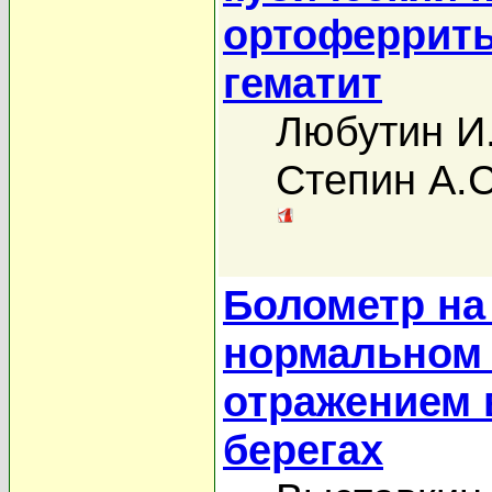
ортоферриты
гематит
Любутин И
Степин А.С
Болометр на
нормальном 
отражением 
берегах