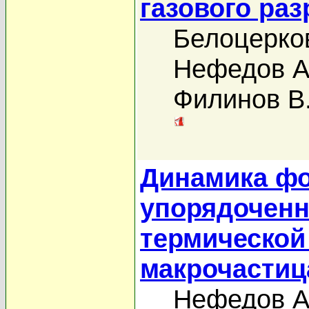
газового раз
Белоцерко
Нефедов А
Филинов В
Динамика ф
упорядоченн
термической
макрочасти
Нефедов А