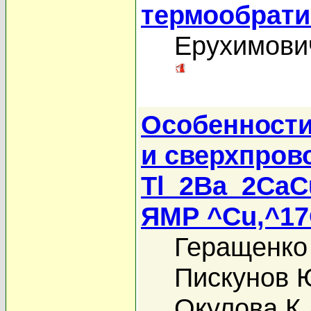
термообрати
Ерухимови
Особенности
и сверхпров
Tl_2Ba_2CaC
ЯМР ^Cu,^1
Геращенко
Пискунов 
Окулова К.