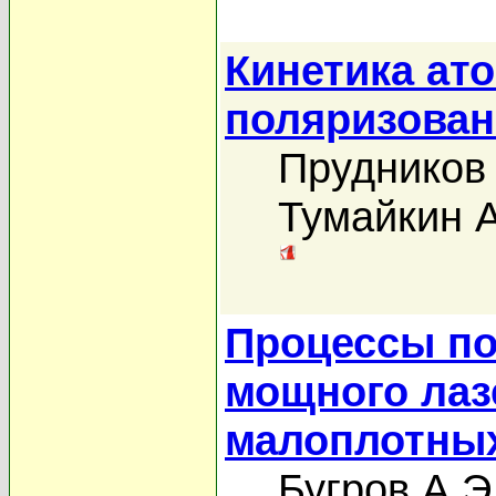
Кинетика ат
поляризован
Прудников
Тумайкин 
Процессы по
мощного лаз
малоплотных
Бугров А.Э