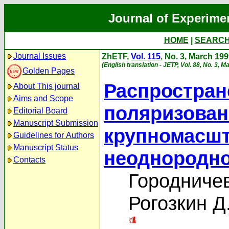
Journal of Experime
HOME
|
SEARC
Journal Issues
ZhETF,
Vol. 115
, No. 3, March 19
(English translation - JETP, Vol. 88, No. 3, 
Golden Pages
Распростран
About This journal
Aims and Scope
поляризованн
Editorial Board
Manuscript Submission
крупномасш
Guidelines for Authors
Manuscript Status
неоднородн
Contacts
Городничев
Рогозкин Д