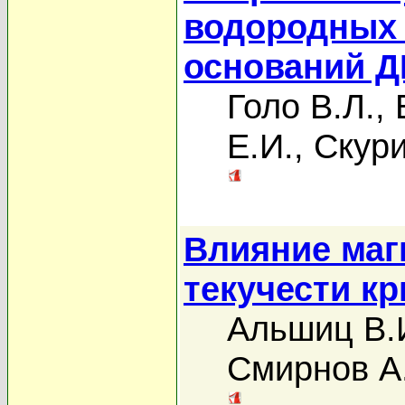
водородных 
оснований Д
Голо В.Л.
,
Е.И.
,
Скури
Влияние маг
текучести к
Альшиц В.
Смирнов А