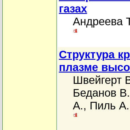
газах
Андреева Т
Структура к
плазме высо
Швейгерт В
Беданов В
А.
,
Пиль А.