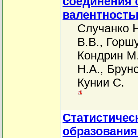
соединения 
валентност
Случанко Н
В.В.
,
Горшу
Кондрин М
Н.А.
,
Брунс
Кунии С.
Статистичес
образования