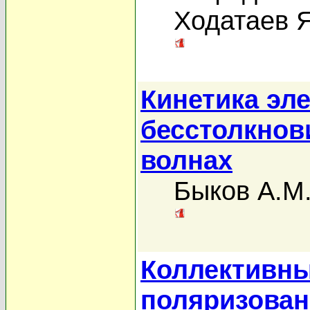
Ходатаев Я
Кинетика эл
бесстолкнов
волнах
Быков А.М
Коллективны
поляризова