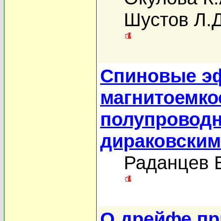
Шустов Л.Д
Спиновые э
магнитоемко
полупроводн
дираковским
Раданцев 
О дрейфе пр