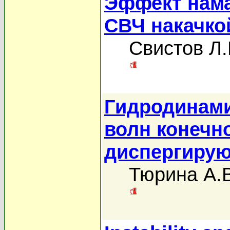
Эффект нам
СВЧ накачко
Свистов Л.
Гидродинам
волн конечн
диспергирую
Тюрина А.