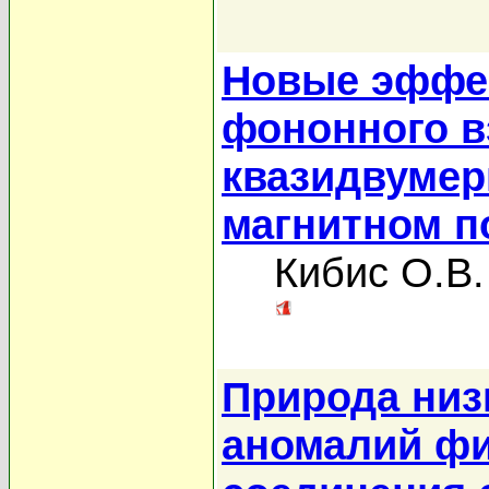
Новые эффек
фононного в
квазидвумер
магнитном п
Кибис О.В.
Природа низ
аномалий фи