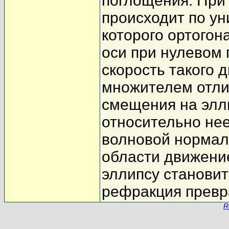
поглощения. При 
происходит по ун
которого ортогон
оси при нулевом
скорость такого
множителем отлич
смещения на элл
относительно нее
волновой нормали
области движени
эллипсу становит
рефракция превр
R