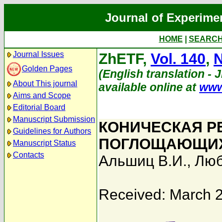
Journal of Experime
HOME
|
SEARC
Journal Issues
ZhETF,
Vol. 140
,
N
Golden Pages
(English translation - 
About This journal
available online at
www
Aims and Scope
Editorial Board
Manuscript Submission
КОНИЧЕСКАЯ Р
Guidelines for Authors
ПОГЛОЩАЮЩИХ
Manuscript Status
Contacts
Альшиц В.И.
,
Люб
Received: March 2