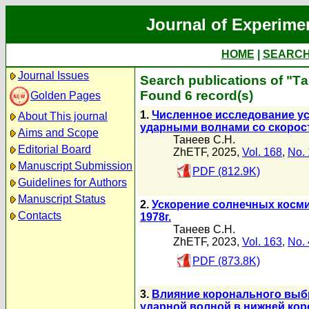
Journal of Experime
HOME
|
SEARC
Journal Issues
Search publications of "Т
Found 6 record(s)
Golden Pages
1.
Численное исследование ус
About This journal
ударными волнами со скорост
Aims and Scope
Танеев С.Н.
Editorial Board
ZhETF, 2025,
Vol. 168
,
No. 
Manuscript Submission
PDF (812.9K)
Guidelines for Authors
Manuscript Status
2.
Ускорение солнечных косми
Contacts
1978г.
Танеев С.Н.
ZhETF, 2023,
Vol. 163
,
No. 
PDF (873.8K)
3.
Влияние коронального выбр
ударной волной в нижней ко