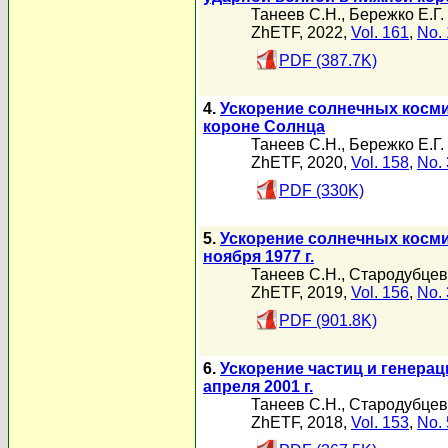
Танеев С.Н.
,
Бережко Е.Г.
ZhETF, 2022,
Vol. 161
,
No. 
PDF (387.7K)
4.
Ускорение солнечных косми
короне Солнца
Танеев С.Н.
,
Бережко Е.Г.
ZhETF, 2020,
Vol. 158
,
No. 
PDF (330K)
5.
Ускорение солнечных косми
ноября 1977 г.
Танеев С.Н.
,
Стародубцев
ZhETF, 2019,
Vol. 156
,
No. 
PDF (901.8K)
6.
Ускорение частиц и генера
апреля 2001 г.
Танеев С.Н.
,
Стародубцев
ZhETF, 2018,
Vol. 153
,
No. 