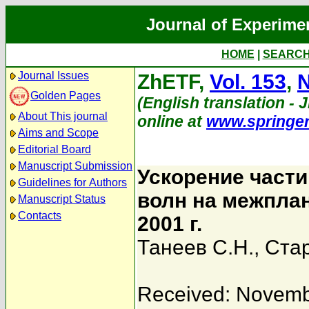
Journal of Experime
HOME
|
SEARC
Journal Issues
ZhETF,
Vol. 153
,
N
Golden Pages
(English translation - 
About This journal
online at
www.springe
Aims and Scope
Editorial Board
Manuscript Submission
Ускорение части
Guidelines for Authors
волн на межплан
Manuscript Status
Contacts
2001 г.
Танеев С.Н.
,
Стар
Received: Novemb