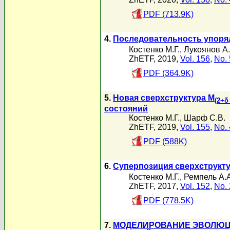
PDF (713.9K)
4.
Последовательность упоряд
Костенко М.Г.
,
Лукоянов А.
ZhETF, 2019,
Vol. 156
,
No. 
PDF (364.9K)
5.
Новая сверхструктура M
(2+δ 
состояний
Костенко М.Г.
,
Шарф С.В.
ZhETF, 2019,
Vol. 155
,
No. 
PDF (588K)
6.
Суперпозиция сверхструкт
Костенко М.Г.
,
Ремпель А.А
ZhETF, 2017,
Vol. 152
,
No. 
PDF (778.5K)
7.
МОДЕЛИРОВАНИЕ ЭВОЛЮЦИ