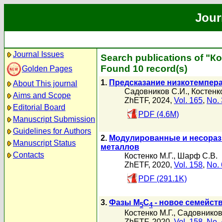
Jour
Journal Issues
Search publications of "Ко
Found 10 record(s)
Golden Pages
1.
Предсказание низкотемпера
About This journal
Садовников С.И.
,
Костенко
Aims and Scope
ZhETF, 2024,
Vol. 165
,
No. 
Editorial Board
PDF (4.6M)
Manuscript Submission
Guidelines for Authors
2.
Модулированные и несораз
Manuscript Status
металлов
Contacts
Костенко М.Г.
,
Шарф С.В.
ZhETF, 2020,
Vol. 158
,
No. 
PDF (291.1K)
3.
Фазы M
C
- новое семейст
5
4
Костенко М.Г.
,
Садовников
ZhETF, 2020,
Vol. 158
,
No. 