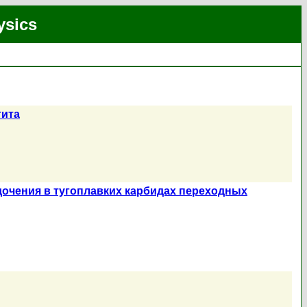
ysics
тита
очения в тугоплавких карбидах переходных