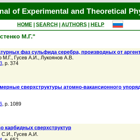
nal of Experimental and Theoretical Ph
HOME
|
SEARCH
|
AUTHORS
|
HELP
стенко М.Г."
турных фаз сульфида серебра, производных от арген
 М.Г.
,
Гусев А.И.
,
Лукоянов А.В.
3
, p. 374
мерные сверхструктуры атомно-вакансионного упоряд
6
, p. 1089
во карбидных сверхструктур
 С.И.
,
Гусев А.И.
4
, p. 652