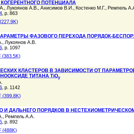
 КОГЕРЕНТНОГО ПОТЕНЦИАЛА
А.
,
Лукоянов А.В.
,
Анисимов В.И.
,
Костенко М.Г.
,
Ремпель А.
4
, p. 863
(227.9K)
ПАРАМЕТРЫ ФАЗОВОГО ПЕРЕХОДА ПОРЯДОК-БЕСПОРЯ
.
,
Лукоянов А.В.
6
, p. 1097
 (383.5K)
ЕСКИХ КЛАСТЕРОВ В ЗАВИСИМОСТИ ОТ ПАРАМЕТРОВ
НООКСИДЕ ТИТАНА TiO
y
.
6
, p. 1142
 (399.8K)
 И ДАЛЬНЕГО ПОРЯДКОВ В НЕСТЕХИОМЕТРИЧЕСКОМ
А.
,
Ремпель А.А.
5
, p. 892
 (488K)