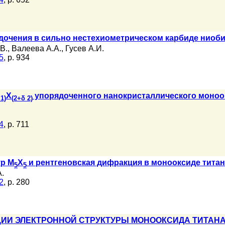
очения в сильно нестехиометрическом карбиде ниобия
В.
,
Валеева А.А.
,
Гусев А.И.
5
, p. 934
X
упорядоченного нанокристаллического моноо
1)
(2+δ 2)
4
, p. 711
ур M
X
и рентгеновская дифракция в монооксиде титан
5
5
.
2
, p. 280
И ЭЛЕКТРОННОЙ СТРУКТУРЫ МОНООКСИДА ТИТАНА