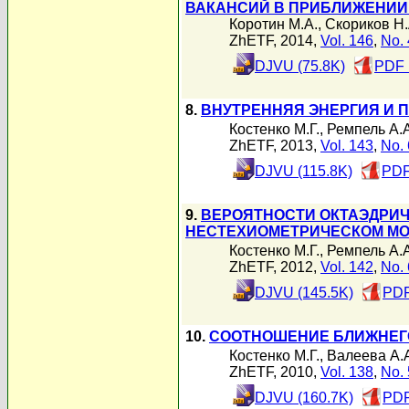
ВАКАНСИЙ В ПРИБЛИЖЕНИИ
Коротин М.А.
,
Скориков Н.
ZhETF, 2014,
Vol. 146
,
No. 
DJVU (75.8K)
PDF 
8.
ВНУТРЕННЯЯ ЭНЕРГИЯ И 
Костенко М.Г.
,
Ремпель А.А
ZhETF, 2013,
Vol. 143
,
No. 
DJVU (115.8K)
PDF
9.
ВЕРОЯТНОСТИ ОКТАЭДРИЧ
НЕСТЕХИОМЕТРИЧЕСКОМ МО
Костенко М.Г.
,
Ремпель А.А
ZhETF, 2012,
Vol. 142
,
No. 
DJVU (145.5K)
PDF
10.
СООТНОШЕНИЕ БЛИЖНЕГО
Костенко М.Г.
,
Валеева А.
ZhETF, 2010,
Vol. 138
,
No. 
DJVU (160.7K)
PDF