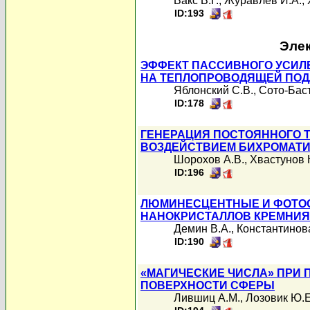
Вакс В.Г.
,
Журавлев И.А.
,
ID:193
Элек
ЭФФЕКТ ПАССИВНОГО УСИЛЕ
НА ТЕПЛОПРОВОДЯЩЕЙ ПО
Яблонский С.В.
,
Сото-Бас
ID:178
ГЕНЕРАЦИЯ ПОСТОЯННОГО 
ВОЗДЕЙСТВИЕМ БИХРОМАТИ
Шорохов А.В.
,
Хвастунов 
ID:196
ЛЮМИНЕСЦЕНТНЫЕ И ФОТО
НАНОКРИСТАЛЛОВ КРЕМНИЯ
Демин В.А.
,
Константинова
ID:190
«МАГИЧЕСКИЕ ЧИСЛА» ПРИ 
ПОВЕРХНОСТИ СФЕРЫ
Лившиц А.М.
,
Лозовик Ю.Е