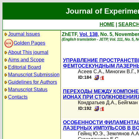
Journal of Experime
HOME
|
SEARC
Journal Issues
ZhETF,
Vol. 138
, No. 5, Novembe
(English translation - JETP, Vol. 111, No. 5,
Golden Pages
About This journal
Aims and Scope
УПРАВЛЕНИЕ ПРОСТРАНСТВ
ФЕМТОСЕКУНДНЫМ ЛАЗЕРН
Editorial Board
Асеев С.А.
,
Миногин В.Г.
,
Manuscript Submission
ID:184
Guidelines for Authors
Manuscript Status
ПЕРЕХОДЫ МЕЖДУ КОМПОНЕН
Contacts
ИОНАХ ПРИ СТОЛКНОВЕНИЯ
Кондратьев Д.А.
,
Бейгман 
ID:192
ОСОБЕННОСТИ ФИЛАМЕНТА
ЛАЗЕРНЫХ ИМПУЛЬСОВ В В
Гейнц Ю.Э.
,
Землянов А.А