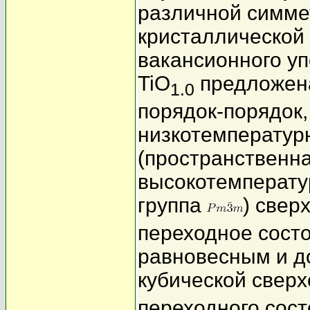
различной симме
кристаллической 
вакансионного у
TiO
предложена
1.0
порядок-порядок,
низкотемператур
(пространственна
высокотемперату
группа
) свер
переходное сост
равновесным и д
кубической сверх
переходного сост