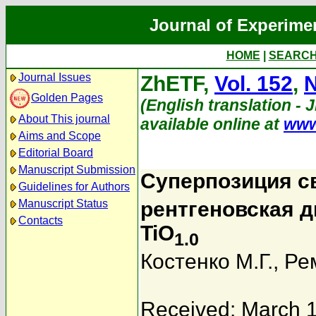
Journal of Experime
HOME
|
SEARC
Journal Issues
ZhETF,
Vol. 152
,
N
Golden Pages
(English translation - 
About This journal
available online at
www
Aims and Scope
Editorial Board
Manuscript Submission
Суперпозиция с
Guidelines for Authors
Manuscript Status
рентгеновская 
Contacts
TiO
1.0
Костенко М.Г.
,
Ре
Received: March 