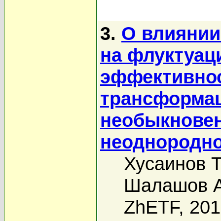
3.
О влиянии
на флуктуац
эффективно
трансформа
необыкновен
неоднородно
Хусаинов Т
Шалашов А
ZhETF, 20