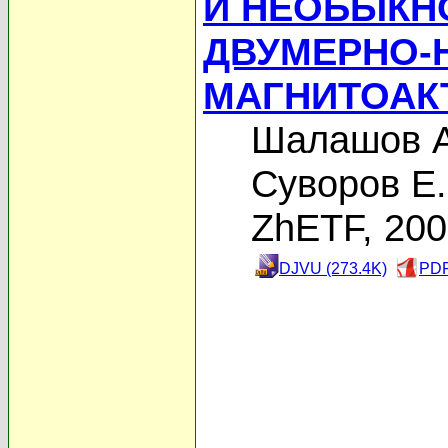
И НЕОБЫКН
ДВУМЕРНО-
МАГНИТОАК
Шалашов А
Суворов Е.
ZhETF, 20
DJVU (273.4K)
PDF