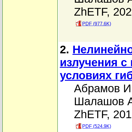
ZhETF, 20
PDF (977.6K)
2.
Нелинейно
излучения с
условиях ги
Абрамов И
Шалашов А
ZhETF, 20
PDF (524.9K)