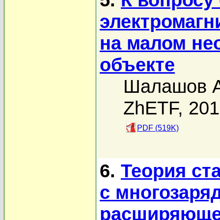
электромагн
на малом не
объекте
Шалашов А
ZhETF, 20
PDF (519K)
6.
Теория ст
с многозаря
расширяющей