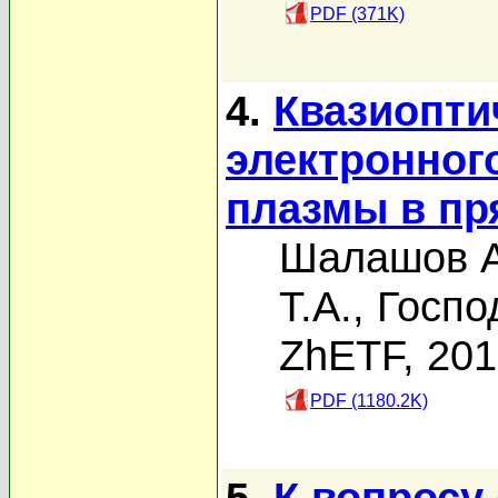
PDF (371K)
4.
Квазиопти
электронног
плазмы в пр
Шалашов А
Т.А.
,
Госпо
ZhETF, 20
PDF (1180.2K)
5.
К вопросу