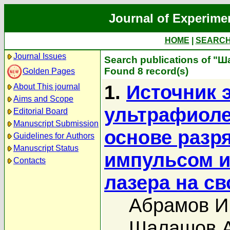
Journal of Experime
HOME
|
SEARC
Journal Issues
Search publications of "Ш
Found 8 record(s)
Golden Pages
1.
Источник 
About This journal
Aims and Scope
ультрафиоле
Editorial Board
Manuscript Submission
основе разр
Guidelines for Authors
Manuscript Status
импульсом и
Contacts
лазера на с
Абрамов И
Шалашов А