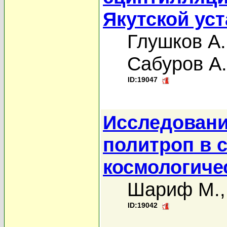
Якутской ус
Глушков А.
Сабуров А.
ID:19047
Исследовани
политроп в 
космологиче
Шариф М.
ID:19042