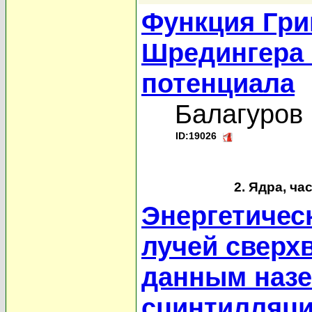
Функция Гри
Шредингера 
потенциала
Балагуров 
ID:19026
2. Ядра, ча
Энергетичес
лучей сверх
данным наз
сцинтилляци