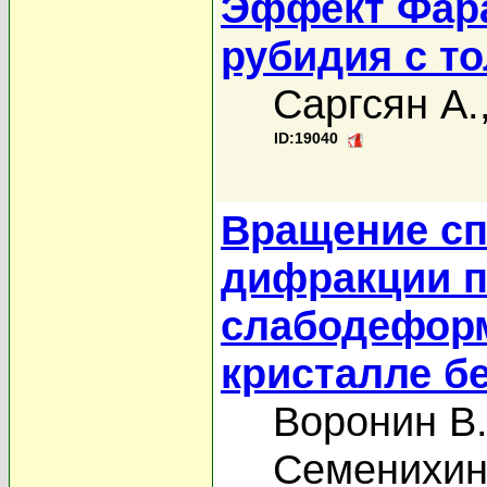
Эффект Фара
рубидия с т
Саргсян А.
ID:19040
Вращение сп
дифракции п
слабодефор
кристалле б
Воронин В.
Семенихин