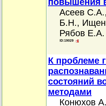
повышения 
Асеев С.А.
Б.Н.
,
Ищенк
Рябов Е.А.
ID:19029
К проблеме 
распознаван
состояний в
методами
Конюхов А