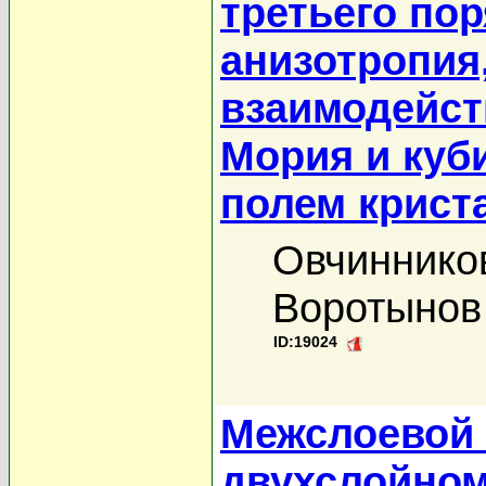
третьего пор
анизотропия
взаимодейст
Мория и куб
полем крист
Овчинников
Воротынов
ID:19024
Межслоевой 
двухслойном