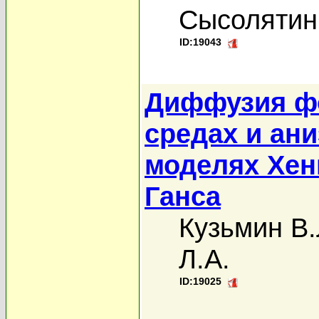
Сысолятин
ID:19043
Диффузия ф
средах и ан
моделях Хен
Ганса
Кузьмин В.
Л.А.
ID:19025