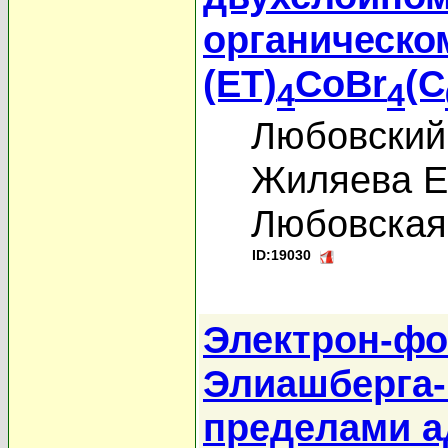
органическо
(ET)
CoBr
(C
4
4
Любовский 
Жиляева Е
Любовская 
ID:19030
Электрон-фо
Элиашберга-
пределами а