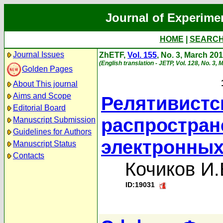
Journal of Experime
HOME
|
SEARC
Journal Issues
ZhETF,
Vol. 155
, No. 3, March 20
(English translation - JETP, Vol. 128, No. 3,
Golden Pages
About This journal
Aims and Scope
Релятивистс
Editorial Board
распростран
Manuscript Submission
Guidelines for Authors
электронных
Manuscript Status
Contacts
Кочиков И.
ID:19031