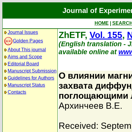
Journal of Experime
HOME
|
SEARC
Journal Issues
ZhETF,
Vol. 155
,
N
Golden Pages
(English translation - 
About This journal
available online at
www
Aims and Scope
Editorial Board
Manuscript Submission
О влиянии магни
Guidelines for Authors
захвата диффу
Manuscript Status
Contacts
поглощающими 
Архинчеев В.Е.
Received: Septem