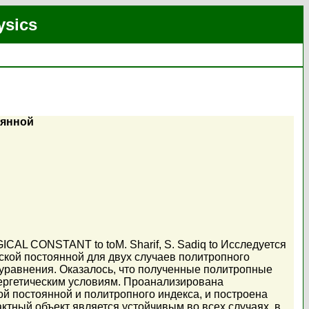
ysics
оянной
AL CONSTANT to toM. Sharif, S. Sadiq to Исследуется
кой постоянной для двух случаев политропного
уравнения. Оказалось, что полученные политропные
нергетическим условиям. Проанализирована
й постоянной и политропного индекса, и построена
тный объект является устойчивым во всех случаях, в