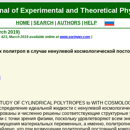
nal of Experimental and Theoretical Ph
HOME
|
SEARCH
|
AUTHORS
|
HELP
arch 2019)
 p. 423, March 2019 available online at
www.springer.com
)
 политроп в случае ненулевой космологической пост
8
to STUDY OF CYLINDRICAL POLYTROPES to WITH COSMOLOGIC
пределение идеальной жидкости с ненулевой космологичес
рованы и численно решены соответствующие структурные 
 с точки зрения физики, поскольку удовлетворяют всем э
змущения материальных переменных, а именно, политропно
йдено, что при возмущении политропной постоянной компак