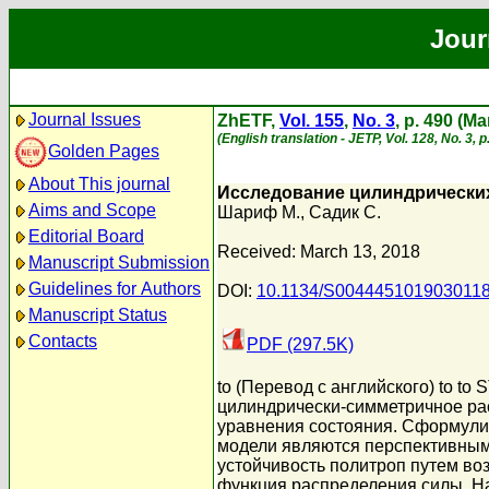
Jour
Journal Issues
ZhETF,
Vol. 155
,
No. 3
, p. 490 (M
(English translation - JETP, Vol. 128, No. 3,
Golden Pages
About This journal
Исследование цилиндрических
Aims and Scope
Шариф М.
,
Садик С.
Editorial Board
Received: March 13, 2018
Manuscript Submission
Guidelines for Authors
DOI:
10.1134/S004445101903011
Manuscript Status
Contacts
PDF (297.5K)
to (Перевод с английского) to 
цилиндрически-симметричное рас
уравнения состояния. Сформули
модели являются перспективными
устойчивость политроп путем во
функция распределения силы. На