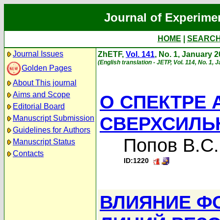
Journal of Experime
HOME
|
SEARC
Journal Issues
ZhETF,
Vol. 141
, No. 1, January 
(English translation - JETP, Vol. 114, No. 1,
Golden Pages
About This journal
Aims and Scope
О СПЕКТРЕ 
Editorial Board
СВЕРХСИЛЬ
Manuscript Submission
Guidelines for Authors
Попов В.С.
Manuscript Status
Contacts
ID:1220
ВЛИЯНИЕ Ф