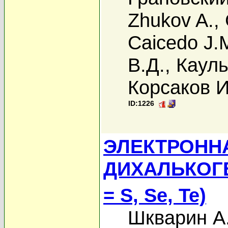
Zhukov A.
,
Caicedo J.
В.Д.
,
Кауль
Корсаков И
ID:1226
ЭЛЕКТРОНН
ДИХАЛЬКОГЕ
= S, Se, Te)
Шкварин А