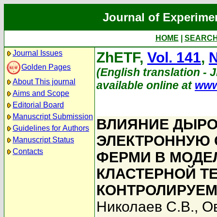
Journal of Experime
HOME
|
SEARC
Journal Issues
ZhETF,
Vol. 141
,
N
Golden Pages
(English translation - 
About This journal
available online at
www
Aims and Scope
Editorial Board
Manuscript Submission
ВЛИЯНИЕ ДЫРО
Guidelines for Authors
ЭЛЕКТРОННУЮ 
Manuscript Status
Contacts
ФЕРМИ В МОДЕ
КЛАСТЕРНОЙ Т
КОНТРОЛИРУЕ
Николаев С.В.
,
Ов