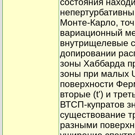
состояния находи
непертурбативны
Монте-Карло, то
вариационный ме
внутрищелевые с
допировании рас
зоны Хаббарда п
зоны при малых 
поверхности Ферм
вторые (t') и трет
ВТСП-купратов з
существование т
разными поверхн