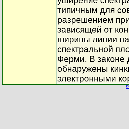
уширение спектр
типичным для со
разрешением прив
зависящей от ко
ширины линии на 
спектральной пл
Ферми. В законе
обнаружены кинк
электронными ко
R