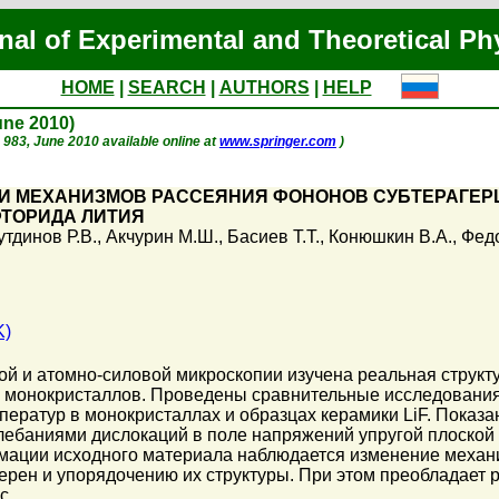
nal of Experimental and Theoretical Ph
HOME
|
SEARCH
|
AUTHORS
|
HELP
June 2010)
p. 983, June 2010 available online at
www.springer.com
)
И МЕХАНИЗМОВ РАССЕЯНИЯ ФОНОНОВ СУБТЕРАГЕР
ФТОРИДА ЛИТИЯ
утдинов Р.В.
,
Акчурин М.Ш.
,
Басиев Т.Т.
,
Конюшкин В.А.
,
Федо
K)
ой и атомно-силовой микроскопии изучена реальная структ
 монокристаллов. Проведены сравнительные исследовани
ператур в монокристаллах и образцах керамики LiF. Показ
ебаниями дислокаций в поле напряжений упругой плоской 
мации исходного материала наблюдается изменение механ
рен и упорядочению их структуры. При этом преобладает 
с.