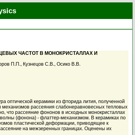
ysics
ЦЕВЫХ ЧАСТОТ В МОНОКРИСТАЛЛАХ И
ров П.П.
,
Кузнецов С.В.
,
Осико В.В.
ура оптической керамики из фторида лития, полученной
я механизмов рассеяния слабонеравновесных тепловых
ано, что рассеяние фононов в исходных монокристаллах
волны (фонона) - флаттер-механизмом. В керамиках по
измов пластической деформации, приводящее к
рассеяние на межзеренных границах. Оценены их