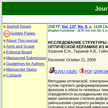
Jour
Journal Issues
ZhETF,
Vol. 137
,
No. 6
, p. 1126 (
(English translation - JETP, Vol. 110, No. 6, 
Golden Pages
About This journal
ИССЛЕДОВАНИЕ СТРУКТУРЫ 
Aims and Scope
ОПТИЧЕСКОЙ КЕРАМИКЕ ИЗ 
Хазанов Е.Н.
,
Таранов А.В.
,
Гайн
Editorial Board
Manuscript Submission
Received: October 21, 2009
Guidelines for Authors
Manuscript Status
DJVU (192K)
PDF (2095.8
Contacts
Методами оптической, электронн
путем горячего деформирования
фононов в области гелиевых тем
определяется вынужденными кол
мере увеличения степени дефор
уменьшению среднего размера зе
толщина и акустический импедан