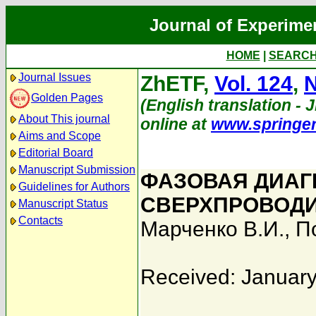
Journal of Experime
HOME
|
SEARC
Journal Issues
ZhETF,
Vol. 124
,
N
Golden Pages
(English translation - J
About This journal
online at
www.springe
Aims and Scope
Editorial Board
Manuscript Submission
ФАЗОВАЯ ДИАГ
Guidelines for Authors
СВЕРХПРОВОД
Manuscript Status
Contacts
Марченко В.И.
,
П
Received: January