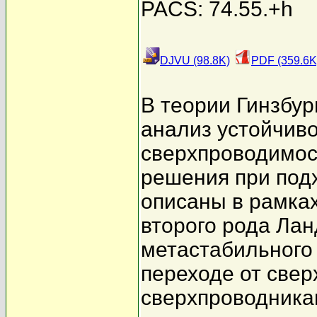
PACS: 74.55.+h
DJVU (98.8K)
PDF (359.6K
В теории Гинзбу
анализ устойчив
сверхпроводимос
решения при подх
описаны в рамка
второго рода Лан
метастабильного 
переходе от свер
сверхпроводника