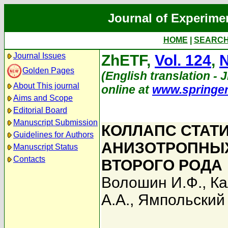
Journal of Experime
HOME
|
SEARC
Journal Issues
ZhETF,
Vol. 124
,
N
Golden Pages
(English translation - J
About This journal
online at
www.springe
Aims and Scope
Editorial Board
Manuscript Submission
КОЛЛАПС СТАТ
Guidelines for Authors
АНИЗОТРОПНЫ
Manuscript Status
Contacts
ВТОРОГО РОДА
Волошин И.Ф.
,
Ка
А.А.
,
Ямпольский 