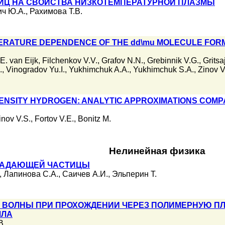
ИЦ НА СВОЙСТВА НИЗКОТЕМПЕРАТУРНОЙ ПЛАЗМЫ
ч Ю.А.
,
Рахимова Т.В.
RATURE DEPENDENCE OF THE dd\mu MOLECULE FORMA
E. van Eijk
,
Filchenkov V.V.
,
Grafov N.N.
,
Grebinnik V.G.
,
Gritsaj
.
,
Vinogradov Yu.I.
,
Yukhimchuk A.A.
,
Yukhimchuk S.A.
,
Zinov V
DENSITY HYDROGEN: ANALYTIC APPROXIMATIONS COMP
linov V.S.
,
Fortov V.E.
,
Bonitz M.
Нелинейная физика
ПАДАЮЩЕЙ ЧАСТИЦЫ
,
Лапинова С.А.
,
Саичев А.И.
,
Эльперин Т.
 ВОЛНЫ ПРИ ПРОХОЖДЕНИИ ЧЕРЕЗ ПОЛИМЕРНУЮ П
ЛЛА
В.