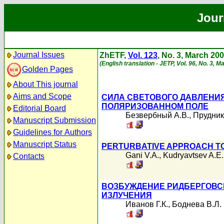
Jour
Journal Issues
ZhETF,
Vol. 123
, No. 3, March 20
(English translation - JETP, Vol. 96, No. 3, 
Golden Pages
About This journal
Aims and Scope
СИЛА СВЕТОВОГО ДАВЛЕНИ
ПОЛЯРИЗОВАННОМ ПОЛЕ
Editorial Board
Безвербный А.В.
,
Прудник
Manuscript Submission
Guidelines for Authors
Manuscript Status
PERTURBATIVE APPROACH TO
Gani V.A.
,
Kudryavtsev A.E.
Contacts
ВОЗБУЖДЕНИЕ РИДБЕРГОВС
ИЗЛУЧЕНИЯ
Иванов Г.К.
,
Боднева В.Л.