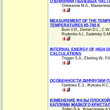
О ВЛИЯНИИ ПЫЛЕВЫХ ЧАСТ
Олеванов М.А.
,
Манкелеви
MEASUREMENT OF THE TEMPE
TEMPERATURES 85-790 K
Bom V.R.
,
Demin D.L.
,
C.W.
Rudenko A.I.
,
Sadetsky S.M
INTERNAL ENERGY OF HIGH 
CALCULATIONS
Trigger S.A.
,
Ebeling W.
,
Fi
ОСОБЕННОСТИ ДИФФУЗИИ 
Грибова Е.З.
,
Жукова И.С.
ИЗМЕНЕНИЕ ФАЗЫ ПЛОСКОЙ
КАПЛЯМИ ЖИДКОГО КРИСТА
Лойко В.А.
,
Конколович А.