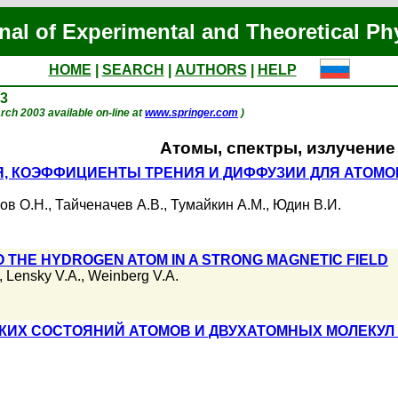
nal of Experimental and Theoretical Ph
HOME
|
SEARCH
|
AUTHORS
|
HELP
03
March 2003 available on-line at
www.springer.com
)
Атомы, спектры, излучение
Я, КОЭФФИЦИЕНТЫ ТРЕНИЯ И ДИФФУЗИИ ДЛЯ АТОМ
ов О.Н.
,
Тайченачев А.В.
,
Тумайкин А.М.
,
Юдин В.И.
 THE HYDROGEN ATOM IN A STRONG MAGNETIC FIELD
,
Lensky V.A.
,
Weinberg V.A.
КИХ СОСТОЯНИЙ АТОМОВ И ДВУХАТОМНЫХ МОЛЕКУЛ