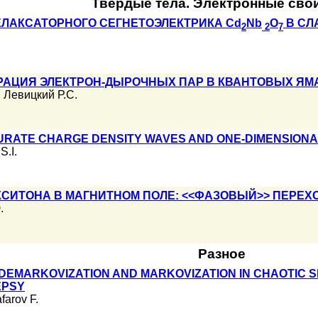
Твердые тела. Электронные сво
ЛАКСАТОРНОГО СЕГНЕТОЭЛЕКТРИКА Cd
Nb
O
В СЛ
2
2
7
АЦИЯ ЭЛЕКТРОН-ДЫРОЧНЫХ ПАР В КВАНТОВЫХ ЯМАХ
,
Левицкий Р.С.
URATE CHARGE DENSITY WAVES AND ONE-DIMENSION
S.I.
СИТОНА В МАГНИТНОМ ПОЛЕ: <<ФАЗОВЫЙ>> ПЕРЕХ
.
Разное
DEMARKOVIZATION AND MARKOVIZATION IN CHAOTIC S
EPSY
farov F.