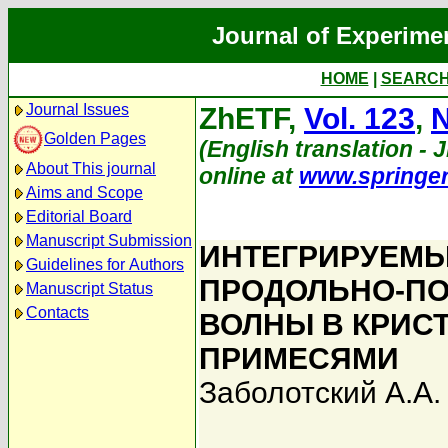
Journal of Experime
HOME
|
SEARC
Journal Issues
ZhETF,
Vol. 123
,
N
Golden Pages
(English translation - 
About This journal
online at
www.springe
Aims and Scope
Editorial Board
Manuscript Submission
ИНТЕГРИРУЕМЫ
Guidelines for Authors
ПРОДОЛЬНО-ПО
Manuscript Status
Contacts
ВОЛНЫ В КРИС
ПРИМЕСЯМИ
Заболотский А.А.