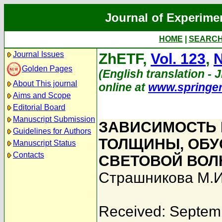
Journal of Experime
HOME
|
SEARC
Journal Issues
ZhETF,
Vol. 123
,
N
Golden Pages
(English translation - 
About This journal
online at
www.springe
Aims and Scope
Editorial Board
Manuscript Submission
ЗАВИСИМОСТЬ 
Guidelines for Authors
ТОЛЩИНЫ, ОБ
Manuscript Status
Contacts
СВЕТОВОЙ ВОЛ
Страшникова М.И
Received: Septem