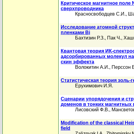
Критическое магнитное поле 
сверхпроводника
Красносвободцев С.И.
,
Ша
Исследование атомной струк
пленками Bi
Бахтизин Р.З.
,
Пак Ч.
,
Хаши
Квантовая теория ИК-спектр
адсорбированных молекул на 
скин эффекта
Волокитин А.И.
,
Перссон Б
Статистическая теория золь-г
Ерухимович И.Я.
Сценарии упорядочения и ст
доменов в тонких магнитных 
Лисовский Ф.В.
,
Мансветов
Modification of the classical H
field
Zaliznyak I.A.
,
Zhitomirsky 