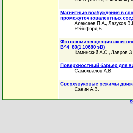
Магнитные возбуждения в спе
промежуточновалентных соед
Алексеев П.А.
,
Лазуков В.
Рейнфорд Б.
Фотолюминесценция экситоно
B^4_80(1,10680 эВ)
Каминский А.С.
,
Лавров Э
Поверхностный барьер для ви
Самохвалов А.В.
Сверхзвуковые режимы движе
Савин А.В.
R