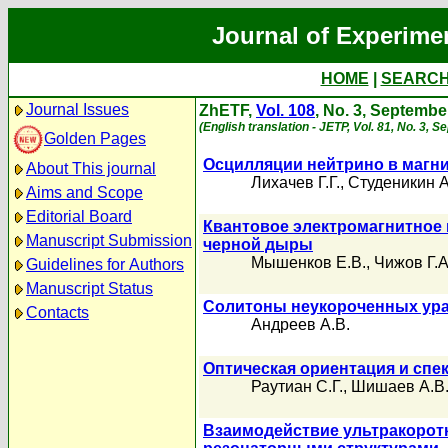
Journal of Experime
HOME
|
SEARC
Journal Issues
ZhETF,
Vol. 108
, No. 3, Septembe
(English translation - JETP, Vol. 81, No. 3, 
Golden Pages
Осцилляции нейтрино в магни
About This journal
Лихачев Г.Г.
,
Студеникин А
Aims and Scope
Editorial Board
Квантовое электромагнитное
Manuscript Submission
черной дыры
Мышенков Е.В.
,
Чижов Г.А
Guidelines for Authors
Manuscript Status
Солитоны неукороченных ура
Contacts
Андреев А.В.
Оптическая ориентация и спе
Раутиан С.Г.
,
Шишаев А.В
Взаимодействие ультракорот