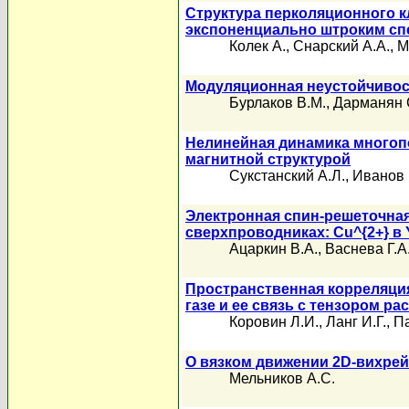
Структура перколяционного кл
экспоненциально штроким сп
Колек А.
,
Снарский А.А.
,
М
Модуляционная неустойчивос
Бурлаков В.М.
,
Дарманян 
Нелинейная динамика многоп
магнитной структурой
Сукстанский А.Л.
,
Иванов 
Электронная спин-решеточна
сверхпроводниках: Cu^{2+} в 
Ацаркин В.А.
,
Васнева Г.А
Пространственная корреляци
газе и ее связь с тензором ра
Коровин Л.И.
,
Ланг И.Г.
,
Па
О вязком движении 2D-вихрей
Мельников А.С.