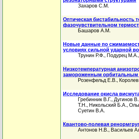
резонаторными структурами
Захаров С.М.
Оптическая бистабильность т
фазочувствительном термост
Башаров А.М.
Новые данные по сжимаемости
условиях сильной ударной в
Трунин Р.Ф.
,
Подурец М.А.
Низкотемпературная анизотр
замороженным орбитальным
Розенфельд Е.В.
,
Королев
Исследование окисла висмут
Гребинник В.Г.
,
Дугинов В.
Т.Н.
,
Никольский Б.А.
,
Оль
Суетин В.А.
Квантово-полевая ренормгруп
Антонов Н.В.
,
Васильев А