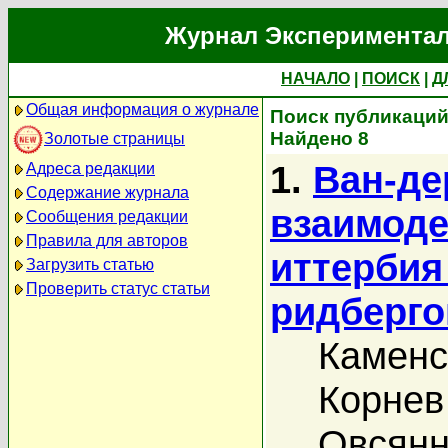
Журнал Экспериментал
НАЧАЛО
|
ПОИСК
|
Д
Общая информация о журнале
Поиск публикаций 
Найдено 8
Золотые страницы
1.
Ван-де
Адреса редакции
Содержание журнала
взаимоде
Сообщения редакции
Правила для авторов
иттербия
Загрузить статью
Проверить статус статьи
ридберго
Каменс
Корнев
Овсянн