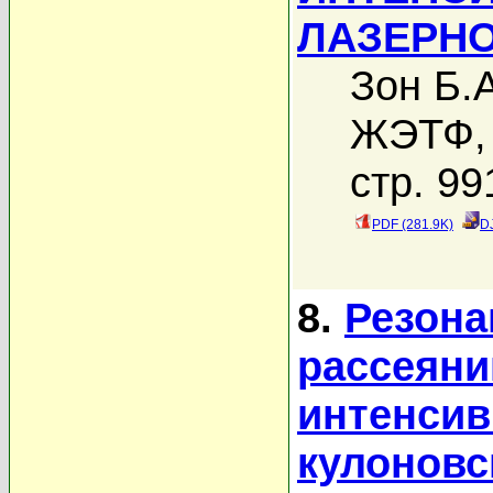
ЛАЗЕРН
Зон Б.А
ЖЭТФ, 
стр. 99
PDF (281.9K)
D
8.
Резона
рассеяни
интенсив
кулоновс