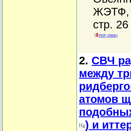
ЖЭТФ, 
стр. 26
PDF (286K)
2.
СВЧ р
между т
ридберго
атомов щ
подобны
) и итт