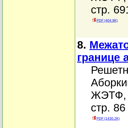
стр. 69
PDF (404.9K)
8.
Межато
границе
Решетн
Аборки
ЖЭТФ, 
стр. 86
PDF (1430.2K)