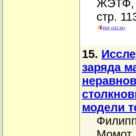
ЖЭТФ, 
стр. 11
PDF (332.3K)
15.
Иссле
заряда м
неравнов
столкнов
модели т
Филипп
Момот 