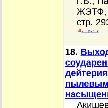
Г.Б.
,
Па
ЖЭТФ, 
стр. 29
PDF (627.8K)
18.
Выход
соударен
дейтерия
пылевым
насыщен
Акишев