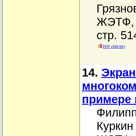
Грязнов
ЖЭТФ, 
стр. 51
PDF (389.6K)
14.
Экран
многоком
примере 
Филипп
Куркин