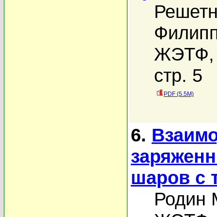
Решетн
Филипп
ЖЭТФ, 
стр. 5
PDF (5.5M)
6.
Взаимо
заряженн
шаров с 
Родин 