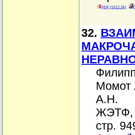
PDF (1012.2K)
32.
ВЗАИ
МАКРОЧ
НЕРАВН
Филипп
Момот 
А.Н.
ЖЭТФ, 
стр. 94