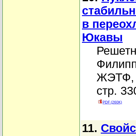
стабильн
в переох
Юкавы
Решетн
Филипп
ЖЭТФ, 
стр. 33
PDF (260K)
11.
Свойс