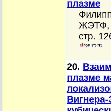
плазме
Филипп
ЖЭТФ, 
стр. 12
PDF (375.7K)
20.
Взаим
плазме м
локализо
Вигнера-
кубическ