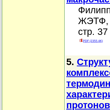
Филипп
ЖЭТФ, 
стр. 37
PDF (2355.4K)
5.
Структ
комплек
термоди
характер
протонов