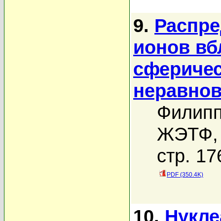
9.
Распре
ионов вб
сферичес
неравнов
Филипп
ЖЭТФ, 
стр. 17
PDF (350.4K)
10.
Нукле