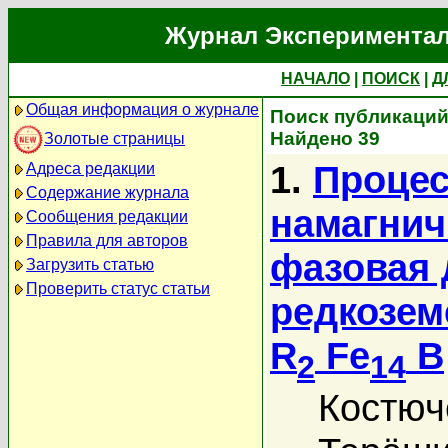
Журнал Экспериментал
НАЧАЛО
|
ПОИСК
|
Д
Общая информация о журнале
Поиск публикаций
Найдено 39
Золотые страницы
1.
Процес
Адреса редакции
Содержание журнала
намагнич
Сообщения редакции
Правила для авторов
фазовая 
Загрузить статью
Проверить статус статьи
редкозем
R
Fe
B
2
14
Костюч