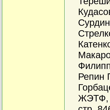
Терёши
Кудасо
Сурдин
Стрелк
Катенк
Макаро
Филипп
Репин 
Горбац
ЖЭТФ, 
стр. 84