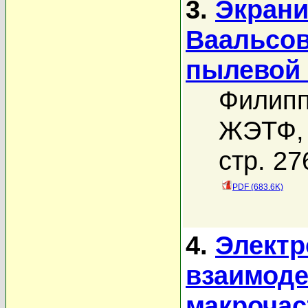
3.
Экрани
Ваальсов
пылевой 
Филипп
ЖЭТФ, 
стр. 27
PDF (683.6K)
4.
Электр
взаимоде
макрочас