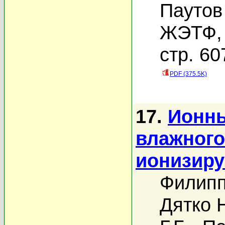
Паутов
ЖЭТФ, 
стр. 60
PDF (375.5K)
17.
Ионны
влажного
ионизиру
Филипп
Дятко 