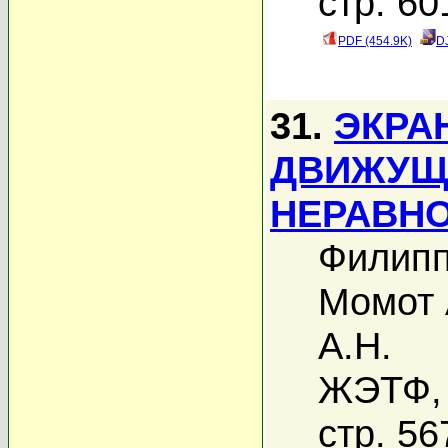
стр. 60
PDF (454.9K)
D
31.
ЭКРА
ДВИЖУЩ
НЕРАВН
Филипп
Момот 
А.Н.
ЖЭТФ, 
стр. 56