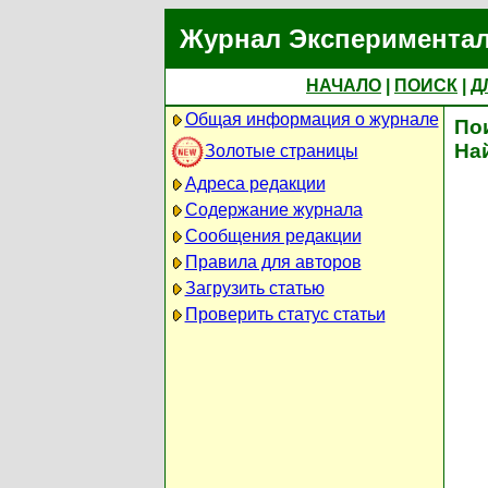
Журнал Экспериментал
НАЧАЛО
|
ПОИСК
|
Д
Общая информация о журнале
По
На
Золотые страницы
Адреса редакции
Содержание журнала
Сообщения редакции
Правила для авторов
Загрузить статью
Проверить статус статьи