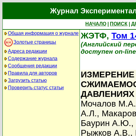
Журнал Экспериментал
НАЧАЛО
|
ПОИСК
|
Д
Общая информация о журнале
ЖЭТФ,
Том 1
Золотые страницы
(Английский перев
доступен on-lin
Адреса редакции
Содержание журнала
Сообщения редакции
ИЗМЕРЕНИЕ
Правила для авторов
Загрузить статью
СЖИМАЕМОС
Проверить статус статьи
ДАВЛЕНИЯХ 1
Мочалов М.А.
А.Л.
,
Макаров
Баурин А.Ю.
,
Рыжков А.В.
,